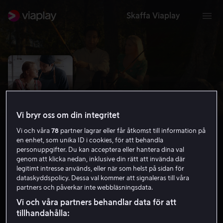
Skaffa Viaplay
Vi bryr oss om din integritet
Vi och våra
78
partner lagrar eller får åtkomst till information på
en enhet, som unika ID i cookies, för att behandla
personuppgifter. Du kan acceptera eller hantera dina val
genom att klicka nedan, inklusive din rätt att invända där
legitimt intresse används, eller när som helst på sidan för
Master Cheng
dataskyddspolicy. Dessa val kommer att signaleras till våra
partners och påverkar inte webbläsningsdata.
6.9
Drama
Komedi
2019
1 h 49 min
7 år
Vi och våra partners behandlar data för att
HD
tillhandahålla: