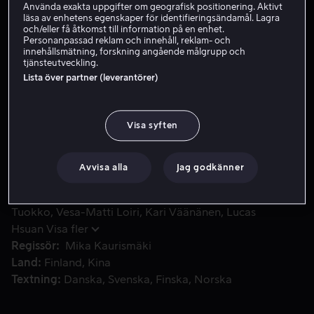
Använda exakta uppgifter om geografisk positionering. Aktivt
läsa av enhetens egenskaper för identifieringsändamål. Lagra
Hyr 49 kr
och/eller få åtkomst till information på en enhet.
Personanpassad reklam och innehåll, reklam- och
Köp 109 kr
innehållsmätning, forskning angående målgrupp och
tjänsteutveckling.
Lista över partner (leverantörer)
Efter sin frus död flyttar Cheng till en finsk by för att hi
Efter sin frus död flyttar Cheng till en finsk by för att
hitta en gammal vän. Han tar ett jobb som kock och
Visa syften
snart har han vunnit hela byns hjärtan – problemet är att
hans visum håller på att gå ut...
Avvisa alla
Jag godkänner
Medverkande
Pak Hon Chu
Anna-Maija
Tuokko
Vesa-Matti Loiri
Kari Väänänen
Lucas
Hsuan
Visa fler
Regissör
Mika Kaurismäki
Land
Finland
Kina
Textning
Danska
Svenska
Finska
Norska