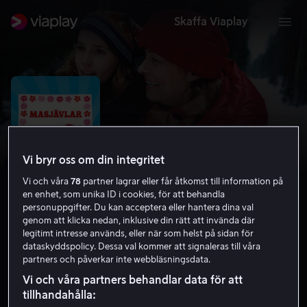
Skaffa Viaplay
Vi bryr oss om din integritet
Vi och våra
78
partner lagrar eller får åtkomst till information på
en enhet, som unika ID i cookies, för att behandla
personuppgifter. Du kan acceptera eller hantera dina val
genom att klicka nedan, inklusive din rätt att invända där
legitimt intresse används, eller när som helst på sidan för
Masjävlar
dataskyddspolicy. Dessa val kommer att signaleras till våra
partners och påverkar inte webbläsningsdata.
6.4
Drama
Komedi
2004
1 h 34 min
11 år
Vi och våra partners behandlar data för att
HD
tillhandahålla: