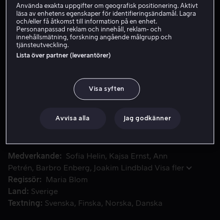
Använda exakta uppgifter om geografisk positionering. Aktivt
läsa av enhetens egenskaper för identifieringsändamål. Lagra
Hyr 49 kr
och/eller få åtkomst till information på en enhet.
Personanpassad reklam och innehåll, reklam- och
Köp 89 kr
innehållsmätning, forskning angående målgrupp och
tjänsteutveckling.
Se trailer
Lista över partner (leverantörer)
Visa syften
Mia åker från Stockholm till sin hemstad för att fira sin f
Mia åker från Stockholm till sin hemstad för att fira sin
fars födelsedag. När det visar sig att han har beslutat ge
henne familjens sommarstuga, är konflikten med hennes
Avvisa alla
Jag godkänner
två systrar ett faktum.
Medverkande
Sofia Helin
Kajsa Ernst
Ann
Petrén
Barbro Enberg
Joakim Lindblad
Visa fler
Regissör
Maria Blom
Land
Sverige
Textning
Svenska
Finska
Norska
Danska