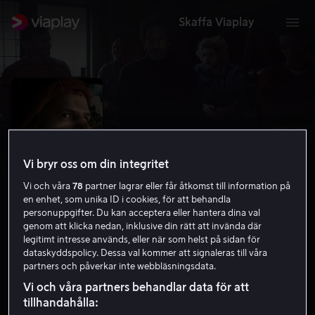
Skaffa Viaplay
Vi bryr oss om din integritet
Vi och våra
78
partner lagrar eller får åtkomst till information på
en enhet, som unika ID i cookies, för att behandla
personuppgifter. Du kan acceptera eller hantera dina val
genom att klicka nedan, inklusive din rätt att invända där
legitimt intresse används, eller när som helst på sidan för
Manodrome
dataskyddspolicy. Dessa val kommer att signaleras till våra
partners och påverkar inte webbläsningsdata.
4.7
Thriller
2023
1 h 31 min
15 år
Vi och våra partners behandlar data för att
HD
tillhandahålla: