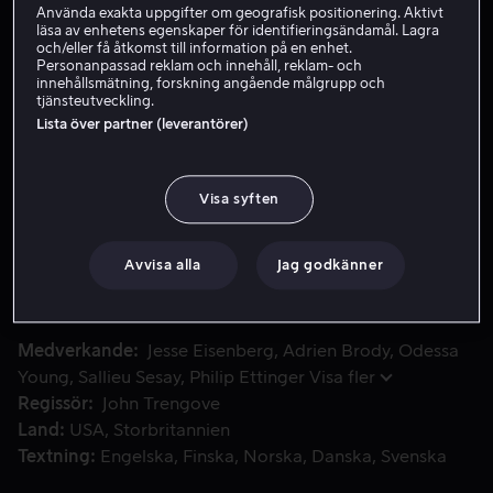
Använda exakta uppgifter om geografisk positionering. Aktivt
läsa av enhetens egenskaper för identifieringsändamål. Lagra
Hyr 49 kr
och/eller få åtkomst till information på en enhet.
Personanpassad reklam och innehåll, reklam- och
Köp 69 kr
innehållsmätning, forskning angående målgrupp och
tjänsteutveckling.
Se trailer
Lista över partner (leverantörer)
Visa syften
Manodrome, med Jesse Eisenberg och Adrien Brody i huvudrol
Manodrome, med Jesse Eisenberg och Adrien Brody i
huvudrollerna, är en mörk och dramatisk thriller om
fenomenet toxisk maskulinitet. Ralphie (Eisenberg)
Avvisa alla
Jag godkänner
hankar sig fram i livet som chaufför för Uber, men hans
flickvän är gravid och framtiden är osäker.
Medverkande
Jesse Eisenberg
Adrien Brody
Odessa
Young
Sallieu Sesay
Philip Ettinger
Visa fler
Regissör
John Trengove
Land
USA
Storbritannien
Textning
Engelska
Finska
Norska
Danska
Svenska