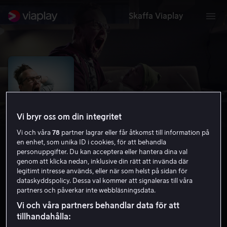
Skaffa Viaplay
Vi bryr oss om din integritet
Vi och våra
78
partner lagrar eller får åtkomst till information på
en enhet, som unika ID i cookies, för att behandla
personuppgifter. Du kan acceptera eller hantera dina val
genom att klicka nedan, inklusive din rätt att invända där
legitimt intresse används, eller när som helst på sidan för
Man and a Baby
dataskyddspolicy. Dessa val kommer att signaleras till våra
partners och påverkar inte webbläsningsdata.
6.1
Komedi
2017
1 h 22 min
Barntillåten
Vi och våra partners behandlar data för att
HD
tillhandahålla: