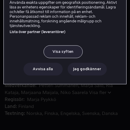
Använda exakta uppgifter om geografisk positionering. Aktivt
läsa av enhetens egenskaper för identifieringsändamål. Lagra
Hyr 59 kr
och/eller få åtkomst till information på en enhet.
Personanpassad reklam och innehåll, reklam- och
Köp 99 kr
innehållsmätning, forskning angående målgrupp och
tjänsteutveckling.
Se trailer
Lista över partner (leverantörer)
Visa syften
Antti Pasanen jobbar som journalist, livet rullar på bra och 
Antti Pasanen jobbar som journalist, livet rullar på bra
och hans fru Pia är höggradigt gravid - fram till dess att
allt vänds upp och ner utanför entrén till kvinnokliniken.
Avvisa alla
Jag godkänner
Medverkande
Petteri Summanen
Marja Salo
Ria
Kataja
Marjaana Maijala
Niko Saarela
Visa fler
Regissör
Marja Pyykkö
Land
Finland
Textning
Norska
Finska
Engelska
Svenska
Danska