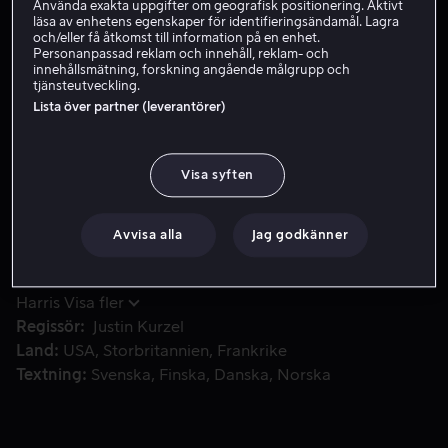
Använda exakta uppgifter om geografisk positionering. Aktivt
läsa av enhetens egenskaper för identifieringsändamål. Lagra
Hyr 49 kr
och/eller få åtkomst till information på en enhet.
Personanpassad reklam och innehåll, reklam- och
Köp 109 kr
innehållsmätning, forskning angående målgrupp och
tjänsteutveckling.
Lista över partner (leverantörer)
Baserad på William Shakespeares drama om general Macbeth
Baserad på William Shakespeares drama om general
Macbeth, vars hustru Lady Macbeth driver honom till att
Visa syften
störta Skottlands kung Duncan från tronen.
Avvisa alla
Jag godkänner
Medverkande
Michael Fassbender
Marion
Cotillard
Jack Madigan
Paddy Considine
Lochlann
Harris
Visa fler
Regissör
Justin Kurzel
Land
USA
Storbritannien
Frankrike
Textning
Svenska
Finska
Danska
Norska