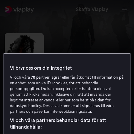
Skaffa Viaplay
Vi bryr oss om din integritet
Vi och våra
78
partner lagrar eller får åtkomst till information på
en enhet, som unika ID i cookies, för att behandla
personuppgifter. Du kan acceptera eller hantera dina val
genom att klicka nedan, inklusive din rätt att invända där
legitimt intresse används, eller när som helst på sidan för
Macbeth
dataskyddspolicy. Dessa val kommer att signaleras till våra
partners och påverkar inte webbläsningsdata.
6.6
Drama
2015
1 h 48 min
15 år
Vi och våra partners behandlar data för att
HD
tillhandahålla: