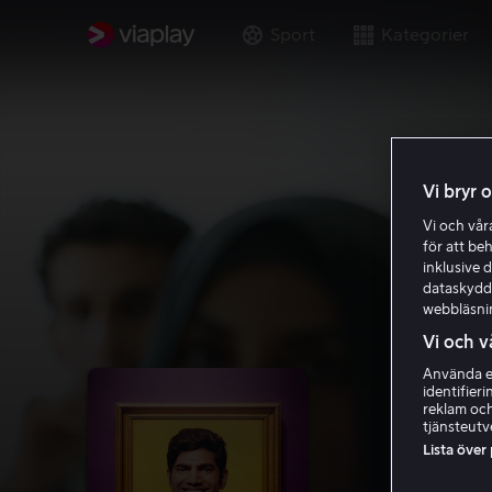
Sport
Kategorier
Vi bryr 
Vi och vå
för att be
inklusive d
dataskydds
webbläsni
Vi och v
Använda ex
identifier
reklam och
tjänsteutv
Lista över