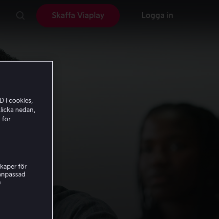
Skaffa Viaplay
Logga in
D i cookies,
licka nedan,
 för
kaper för
nanpassad
h