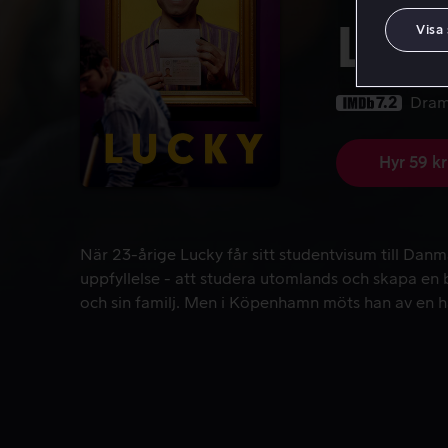
Luc
Visa
7.2
Dra
Hyr 59 kr
När 23-årige Lucky får sitt studentvisum till Danm
När 23-årige Lucky får sitt studentvisum till Danm
uppfyllelse - att studera utomlands och skapa en bä
och sin familj. Men i Köpenhamn möts han av en h