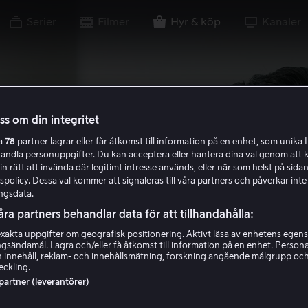
Serier
Filmer
Hyr & köp
Kanaler
oss om din integritet
ra
78
partner lagrar eller får åtkomst till information på en enhet, som unika I
handla personuppgifter. Du kan acceptera eller hantera dina val genom att k
in rätt att invända där legitimt intresse används, eller när som helst på sidan
policy. Dessa val kommer att signaleras till våra partners och påverkar inte
ngsdata.
åra partners behandlar data för att tillhandahålla:
akta uppgifter om geografisk positionering. Aktivt läsa av enhetens egens
ingsändamål. Lagra och/eller få åtkomst till information på en enhet. Perso
 innehåll, reklam- och innehållsmätning, forskning angående målgrupp oc
eckling.
 partner (leverantörer)