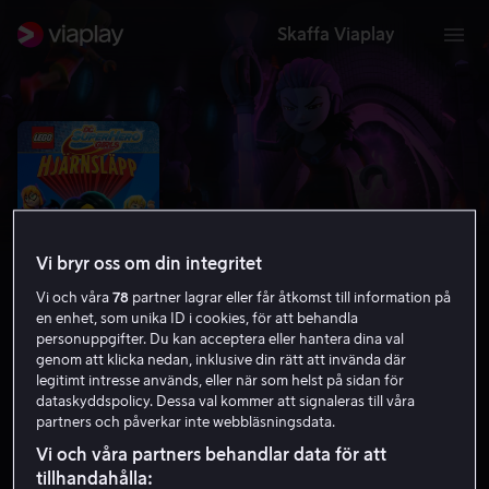
Skaffa Viaplay
Vi bryr oss om din integritet
Vi och våra
78
partner lagrar eller får åtkomst till information på
en enhet, som unika ID i cookies, för att behandla
personuppgifter. Du kan acceptera eller hantera dina val
genom att klicka nedan, inklusive din rätt att invända där
Lego DC Super Hero Girls: Brain
legitimt intresse används, eller när som helst på sidan för
dataskyddspolicy. Dessa val kommer att signaleras till våra
Drain
partners och påverkar inte webbläsningsdata.
Vi och våra partners behandlar data för att
5.8
Action
Animation
2017
1 h 12 min
PG
tillhandahålla:
HD