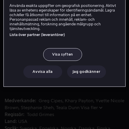
Använda exakta uppgifter om geografisk positionering. Aktivt
läsa av enhetens egenskaper för identifieringsändamål. Lagra
och/eller få åtkomst till information på en enhet.
Hyr 49 kr
Personanpassad reklam och innehåll, reklam- och
innehållsmätning, forskning angående målgrupp och
tjänsteutveckling.
Köp 99 kr
Lista över partner (leverantörer)
Se trailer
Visa syften
När Supergirl, Wonder Woman och Batgirl inte kommer ihå
När Supergirl, Wonder Woman och Batgirl inte kommer
ihåg måndagen på Super Hero High, måste de försöka
Avvisa alla
Jag godkänner
komma ihåg steg för steg för att avslöja vem som stulit
deras minnen!
Medverkande
Greg Cipes
Khary Payton
Yvette Nicole
Brown
Stephanie Sheh
Teala Dunn
Visa fler
Regissör
Todd Grimes
Land
USA
Språk
Svenska
Engelska
Norska
Danska
Finska