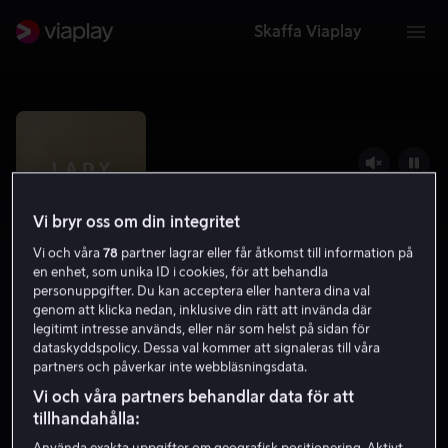
Skaffa Viaplay
Vi bryr oss om din integritet
Vi och våra
78
partner lagrar eller får åtkomst till information på
en enhet, som unika ID i cookies, för att behandla
personuppgifter. Du kan acceptera eller hantera dina val
genom att klicka nedan, inklusive din rätt att invända där
legitimt intresse används, eller när som helst på sidan för
dataskyddspolicy. Dessa val kommer att signaleras till våra
Lady M
partners och påverkar inte webbläsningsdata.
6.8
Drama
Romantik
2016
1 h 25 min
15 år
Vi och våra partners behandlar data för att
HD
tillhandahålla: