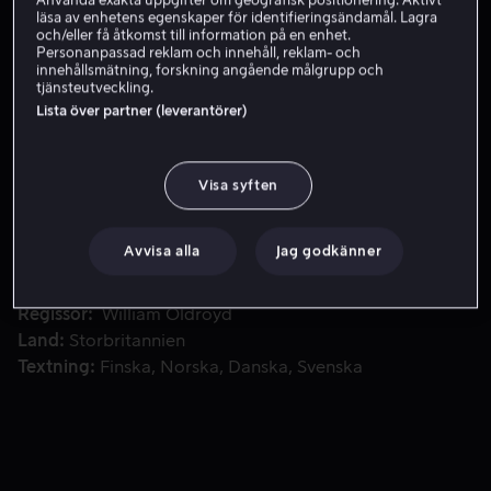
Använda exakta uppgifter om geografisk positionering. Aktivt
läsa av enhetens egenskaper för identifieringsändamål. Lagra
Hyr 49 kr
och/eller få åtkomst till information på en enhet.
Personanpassad reklam och innehåll, reklam- och
innehållsmätning, forskning angående målgrupp och
tjänsteutveckling.
Lista över partner (leverantörer)
Det är 1800-tal i England, och unga Lady Macbeth säljs som
Det är 1800-tal i England, och unga Lady Macbeth säljs
som livegen hustru till en äldre godsherre. Hon hålls
isolerad från omvärlden, men vägrar finna sig i sin
Visa syften
påtvingade ensamhet.
Avvisa alla
Jag godkänner
Medverkande
Florence Pugh
Cosmo Jarvis
Paul
Hilton
Naomi Ackie
Christopher Fairbank
Visa fler
Regissör
William Oldroyd
Land
Storbritannien
Textning
Finska
Norska
Danska
Svenska