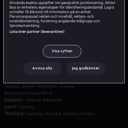
Använda exakta uppgifter om geografisk positionering. Aktivt
läsa av enhetens egenskaper för identifieringsändamål. Lagra
Hyr 49 kr
och/eller få åtkomst till information på en enhet.
Personanpassad reklam och innehåll, reklam- och
Köp 109 kr
innehållsmätning, forskning angående målgrupp och
tjänsteutveckling.
Lista över partner (leverantörer)
Rakel, Marta, Karin och Annette är gifta med fyra bröder
Rakel, Marta, Karin och Annette är gifta med fyra
bröder. Medan de väntar på att deras män ska komma
Visa syften
till sommarstugan delar de hemligheter med varandra
om sina äktenskap.
Avvisa alla
Jag godkänner
Medverkande
Anita Björk
Eva Dahlbeck
Maj-Britt
Nilsson
Birger Malmsten
Gunnar
Björnstrand
Visa fler
Regissör
Ingmar Bergman
Land
Sverige
Textning
Svenska
Norska
Danska
Finska