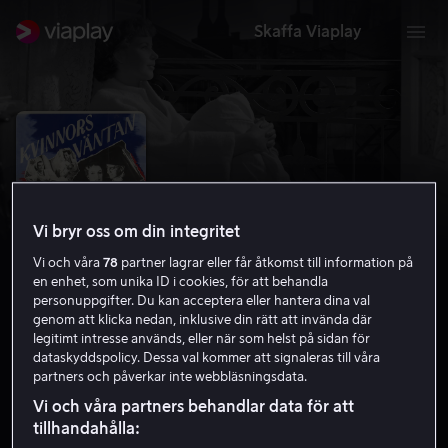
Skaffa Viaplay
Vi bryr oss om din integritet
Vi och våra
78
partner lagrar eller får åtkomst till information på
en enhet, som unika ID i cookies, för att behandla
personuppgifter. Du kan acceptera eller hantera dina val
genom att klicka nedan, inklusive din rätt att invända där
legitimt intresse används, eller när som helst på sidan för
Kvinnors väntan
dataskyddspolicy. Dessa val kommer att signaleras till våra
partners och påverkar inte webbläsningsdata.
7.0
Drama
Komedi
1952
1 h 43 min
11 år
Vi och våra partners behandlar data för att
HD
tillhandahålla: