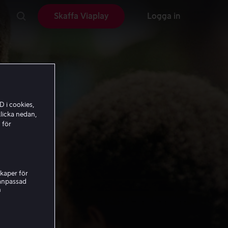
Skaffa Viaplay
Logga in
D i cookies,
licka nedan,
 för
kaper för
nanpassad
h