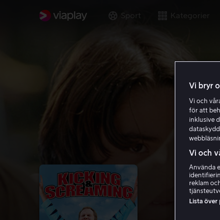
Sport
Kategorier
Vi bryr 
Vi och vå
för att be
inklusive d
dataskydds
webbläsni
Vi och v
Använda ex
identifier
reklam och
tjänsteutv
Lista över