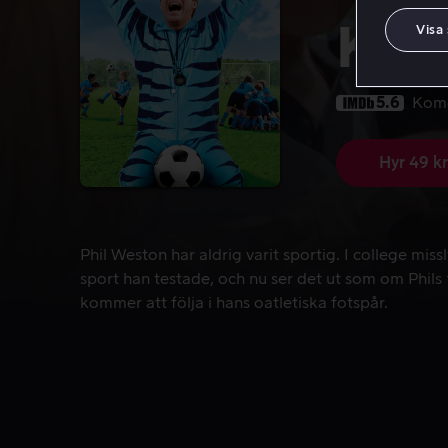
Kic
Visa
5.6
Kom
Hyr 49 kr
Phil Weston har aldrig varit sportig. I college mi
Phil Weston har aldrig varit sportig. I college mis
sport han testade, och nu ser det ut som om Phils
kommer att följa i hans oatletiska fotspår.