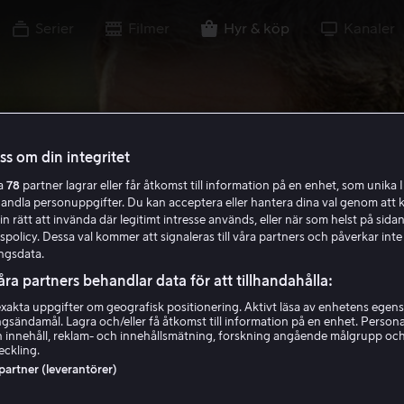
Serier
Filmer
Hyr & köp
Kanaler
oss om din integritet
ra
78
partner lagrar eller får åtkomst till information på en enhet, som unika I
handla personuppgifter. Du kan acceptera eller hantera dina val genom att k
in rätt att invända där legitimt intresse används, eller när som helst på sidan
policy. Dessa val kommer att signaleras till våra partners och påverkar inte
ngsdata.
åra partners behandlar data för att tillhandahålla:
akta uppgifter om geografisk positionering. Aktivt läsa av enhetens egens
ingsändamål. Lagra och/eller få åtkomst till information på en enhet. Perso
 innehåll, reklam- och innehållsmätning, forskning angående målgrupp oc
eckling.
 partner (leverantörer)