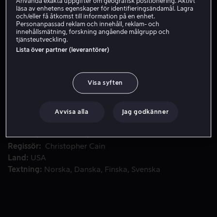
Använda exakta uppgifter om geografisk positionering. Aktivt
läsa av enhetens egenskaper för identifieringsändamål. Lagra
och/eller få åtkomst till information på en enhet.
Personanpassad reklam och innehåll, reklam- och
Hyr 49 kr
innehållsmätning, forskning angående målgrupp och
tjänsteutveckling.
Köp 109 kr
Lista över partner (leverantörer)
Visa syften
Mr. Miyagi är tillbaka och tar en ny lärling under sina vinga
Mr. Miyagi är tillbaka och tar en ny lärling under sina
vingar; en besvärad tonårstjej.
Avvisa alla
Jag godkänner
Medverkande
Hilary Swank
Pat Morita
Michael
Ironside
Chris Conrad
Michael Cavalieri
Visa fler
Regissör
Christopher Cain
Land
USA
Textning
Norska
Danska
Finska
Svenska