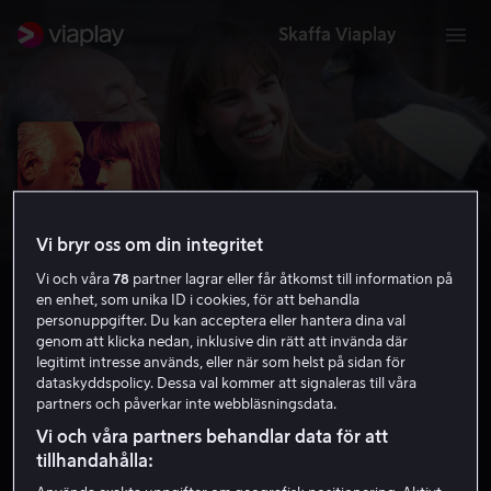
Skaffa Viaplay
Vi bryr oss om din integritet
Vi och våra
78
partner lagrar eller får åtkomst till information på
en enhet, som unika ID i cookies, för att behandla
personuppgifter. Du kan acceptera eller hantera dina val
genom att klicka nedan, inklusive din rätt att invända där
legitimt intresse används, eller när som helst på sidan för
Karate Kid - Mästarens nya elev
dataskyddspolicy. Dessa val kommer att signaleras till våra
partners och påverkar inte webbläsningsdata.
4.6
Familjefilm
Action
1994
1 h 42 min
Vi och våra partners behandlar data för att
11 år
tillhandahålla:
HD