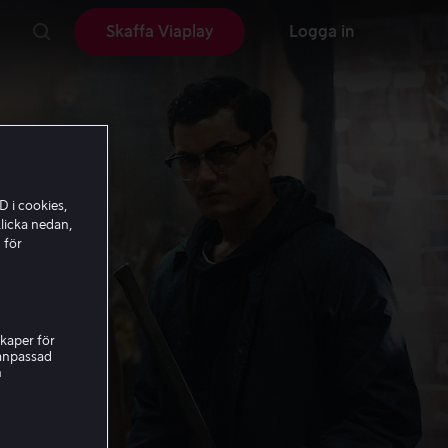
Skaffa Viaplay
Logga in
D i cookies,
licka nedan,
 för
kaper för
nanpassad
h