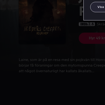
Reb
Visa
2.6
Skrä
Hyr 49 kr
Laine, som är på en resa med sin pojkvän till Hor
Laine, som är på en resa med sin pojkvän till Horr
börjar få föraningar om den mytomspunna Creepe
att något övernaturligt har kallats åkallats...