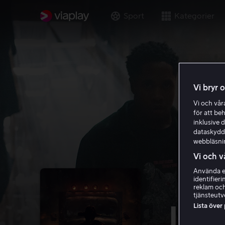
Sport
Kategorier
Vi bryr 
Vi och vå
för att be
inklusive d
dataskydds
webbläsni
Vi och v
Använda ex
identifier
reklam och
tjänsteutv
Lista över
Jeep