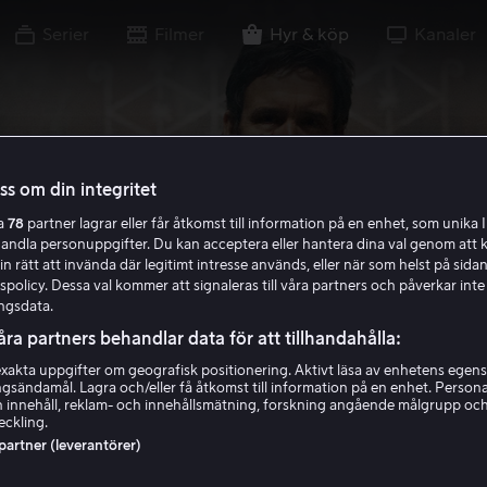
Serier
Filmer
Hyr & köp
Kanaler
oss om din integritet
ra
78
partner lagrar eller får åtkomst till information på en enhet, som unika I
handla personuppgifter. Du kan acceptera eller hantera dina val genom att k
in rätt att invända där legitimt intresse används, eller när som helst på sidan
policy. Dessa val kommer att signaleras till våra partners och påverkar inte
ngsdata.
åra partners behandlar data för att tillhandahålla:
akta uppgifter om geografisk positionering. Aktivt läsa av enhetens egens
ingsändamål. Lagra och/eller få åtkomst till information på en enhet. Perso
 innehåll, reklam- och innehållsmätning, forskning angående målgrupp oc
eckling.
 partner (leverantörer)
ers Creepers: