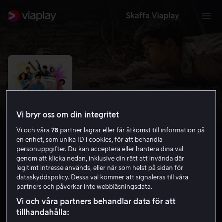
Skaffa Viaplay
Vi bryr oss om din integritet
Vi och våra
78
partner lagrar eller får åtkomst till information på
en enhet, som unika ID i cookies, för att behandla
personuppgifter. Du kan acceptera eller hantera dina val
genom att klicka nedan, inklusive din rätt att invända där
legitimt intresse används, eller när som helst på sidan för
Iqbal & den indiske juvel
dataskyddspolicy. Dessa val kommer att signaleras till våra
partners och påverkar inte webbläsningsdata.
5.5
Familjefilm
Barnfilm
2018
1 h 13 min
Vi och våra partners behandlar data för att
7 år
tillhandahålla:
HD