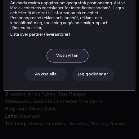
Använda exakta uppgifter om geografisk positionering. Aktivt
läsa av enhetens egenskaper för identifieringsändamål. Lagra
och/eller få åtkomst till information på en enhet.
Hyr 49 kr
Personanpassad reklam och innehåll, reklam- och
innehållsmätning, forskning angående målgrupp och
tjänsteutveckling.
Köp 109 kr
Lista över partner (leverantörer)
Iqbals faster, Fatwa, skall utses till Den indiska juvelens vä
Iqbals faster, Fatwa, skall utses till Den indiska juvelens
Visa syften
väktare och Iqbal övertalar sin pappa att hela familjen
ska få åka till cermonin i Indien.
Avvisa alla
Jag godkänner
Medverkande
Hircano Soares
Liv Leman
Brandorf
Arien Takiar
Tine Rangan
Thiesgaard
Saswata Chatterjee
Visa fler
Regissör
Oliver Zahle
Land
Danmark
Textning
Finska
Isländska
Svenska
Norska
Danska