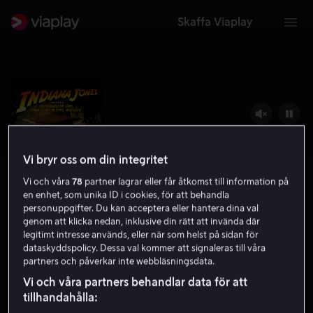
Skaffa Viaplay
Vi bryr oss om din integritet
Vi och våra
78
partner lagrar eller får åtkomst till information på
en enhet, som unika ID i cookies, för att behandla
personuppgifter. Du kan acceptera eller hantera dina val
genom att klicka nedan, inklusive din rätt att invända där
legitimt intresse används, eller när som helst på sidan för
Indiana Jones och kristalldödskallens
dataskyddspolicy. Dessa val kommer att signaleras till våra
partners och påverkar inte webbläsningsdata.
rike
Vi och våra partners behandlar data för att
6.2
Action
Äventyr
2008
1 h 57 min
11 år
tillhandahålla:
HD