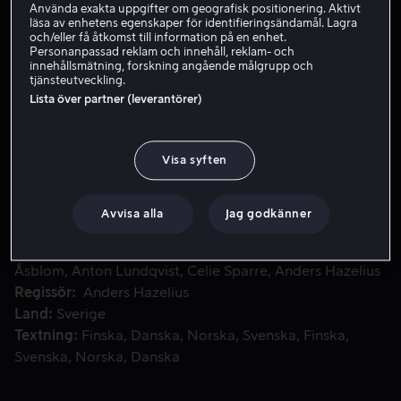
Använda exakta uppgifter om geografisk positionering. Aktivt
läsa av enhetens egenskaper för identifieringsändamål. Lagra
Hyr 59 kr
och/eller få åtkomst till information på en enhet.
Personanpassad reklam och innehåll, reklam- och
Köp 79 kr
innehållsmätning, forskning angående målgrupp och
tjänsteutveckling.
Lista över partner (leverantörer)
Krill lever ett dekadent festliv på sina föräldrars skärgårds
Krill lever ett dekadent festliv på sina föräldrars
skärgårdsö tillsammans med Kicki och Julle. När
Visa syften
kompisen Baggy ansluter inser Krill att något inte står
rätt till.
Avvisa alla
Jag godkänner
Medverkande
Anastasios Soulis
Freddy
Åsblom
Anton Lundqvist
Celie Sparre
Anders Hazelius
Regissör
Anders Hazelius
Land
Sverige
Textning
Finska
Danska
Norska
Svenska
Finska
Svenska
Norska
Danska