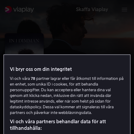
Skaffa Viaplay
Vi bryr oss om din integritet
Vi och våra
78
partner lagrar eller får åtkomst till information på
en enhet, som unika ID i cookies, för att behandla
personuppgifter. Du kan acceptera eller hantera dina val
genom att klicka nedan, inklusive din rätt att invända där
legitimt intresse används, eller när som helst på sidan för
In i Dimman
dataskyddspolicy. Dessa val kommer att signaleras till våra
partners och påverkar inte webbläsningsdata.
5.3
Drama
Thriller
2018
1 h 18 min
15 år
Vi och våra partners behandlar data för att
HD
tillhandahålla: