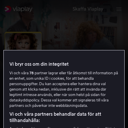
Skaffa Viaplay
Vi bryr oss om din integritet
Vi och våra
78
partner lagrar eller får åtkomst till information på
en enhet, som unika ID i cookies, för att behandla
personuppgifter. Du kan acceptera eller hantera dina val
genom att klicka nedan, inklusive din rätt att invända där
legitimt intresse används, eller när som helst på sidan för
Identity Thief
dataskyddspolicy. Dessa val kommer att signaleras till våra
partners och påverkar inte webbläsningsdata.
5.7
Komedi
2013
1 h 46 min
11 år
Vi och våra partners behandlar data för att
HD
tillhandahålla: