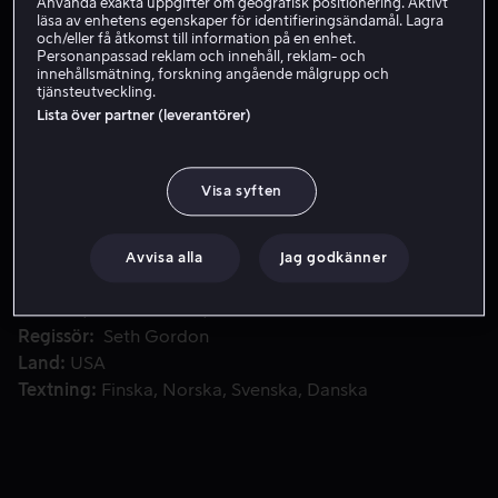
Använda exakta uppgifter om geografisk positionering. Aktivt
läsa av enhetens egenskaper för identifieringsändamål. Lagra
Hyr 49 kr
och/eller få åtkomst till information på en enhet.
Personanpassad reklam och innehåll, reklam- och
innehållsmätning, forskning angående målgrupp och
Köp 89 kr
tjänsteutveckling.
Lista över partner (leverantörer)
Den välordnade affärsmannen Sandy Patterson reser från Denve
Den välordnade affärsmannen Sandy Patterson reser
Visa syften
från Denver till Miami för att möta kvinnan som har levt
ett liv i lyx efter att ha stulit hans identitet.
Avvisa alla
Jag godkänner
Medverkande
Jason Bateman
Melissa McCarthy
Jon
Favreau
Amanda Peet
Morris Chestnut
Visa fler
Regissör
Seth Gordon
Land
USA
Textning
Finska
Norska
Svenska
Danska