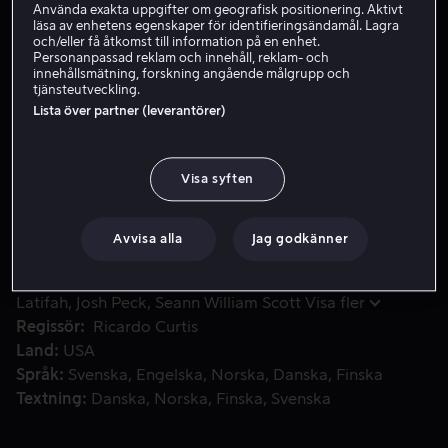
Använda exakta uppgifter om geografisk positionering. Aktivt
läsa av enhetens egenskaper för identifieringsändamål. Lagra
Hyr 49 kr
och/eller få åtkomst till information på en enhet.
Personanpassad reklam och innehåll, reklam- och
Köp 89 kr
innehållsmätning, forskning angående målgrupp och
tjänsteutveckling.
Lista över partner (leverantörer)
Affärerna blomstrar för Sids nya äggpassnings-service, men
Affärerna blomstrar för Sids nya äggpassnings-service,
men när den skurkaktiga piratkaninen Squint stjäl äggen
Visa syften
ger sig Manny, Diego och resten av gänget ut på en
djärv räddningsaktion som blir till världens första
Avvisa alla
Jag godkänner
äggjakt.
Medverkande
Keke Palmer
Denis Leary
Queen
Latifah
Josh Peck
Seann William Scott
Visa fler
Regissör
Ricardo Curtis
Land
USA
Språk
Svenska
Engelska
Norska
Danska
Finska
Textning
Danska
Norska
Finska
Svenska