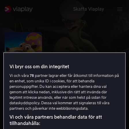
Skaffa Viaplay
Vi bryr oss om din integritet
Vi och våra
78
partner lagrar eller får åtkomst till information på
en enhet, som unika ID i cookies, för att behandla
personuppgifter. Du kan acceptera eller hantera dina val
genom att klicka nedan, inklusive din rätt att invända där
legitimt intresse används, eller när som helst på sidan för
Ice Age: Den stora äggjakten
dataskyddspolicy. Dessa val kommer att signaleras till våra
partners och påverkar inte webbläsningsdata.
5.9
Familjefilm
Barnfilm
2016
20 min
7 år
Vi och våra partners behandlar data för att
HD
tillhandahålla: