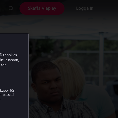
Skaffa Viaplay
Logga in
D i cookies,
licka nedan,
 för
kaper för
nanpassad
h