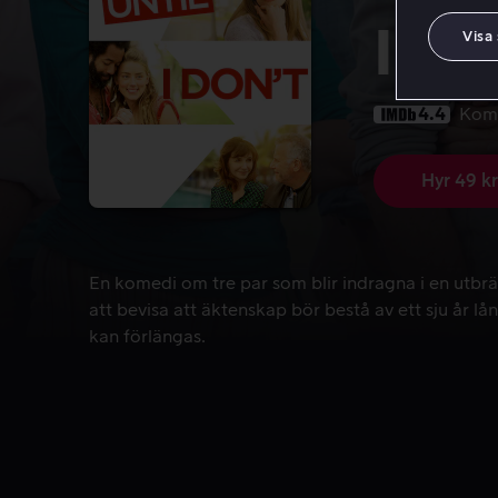
I Do
Visa
4.4
Kom
Hyr 49 kr
En komedi om tre par som blir indragna i en utbrä
En komedi om tre par som blir indragna i en utbr
att bevisa att äktenskap bör bestå av ett sju år l
kan förlängas.