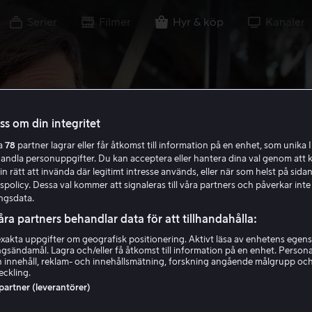
Serier
Filmer
Hyr & köp
Kanaler
oss om din integritet
ra
78
partner lagrar eller får åtkomst till information på en enhet, som unika I
handla personuppgifter. Du kan acceptera eller hantera dina val genom att k
in rätt att invända där legitimt intresse används, eller när som helst på sidan
policy. Dessa val kommer att signaleras till våra partners och påverkar inte
ngsdata.
åra partners behandlar data för att tillhandahålla:
akta uppgifter om geografisk positionering. Aktivt läsa av enhetens egens
ingsändamål. Lagra och/eller få åtkomst till information på en enhet. Perso
 innehåll, reklam- och innehållsmätning, forskning angående målgrupp oc
eckling.
 partner (leverantörer)