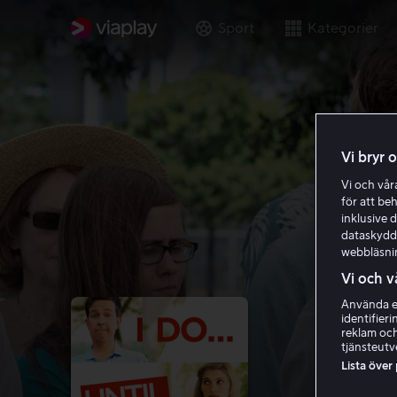
Sport
Kategorier
Vi bryr 
Vi och vå
för att be
inklusive d
dataskydds
webbläsni
Vi och v
Använda ex
identifier
reklam och
tjänsteutv
Lista över