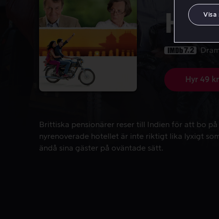
Hote
Visa
7.2
Dra
Hyr 49 kr
Brittiska pensionärer reser till Indien för att bo 
Brittiska pensionärer reser till Indien för att bo 
nyrenoverade hotellet är inte riktigt lika lyxigt 
ändå sina gäster på oväntade sätt.