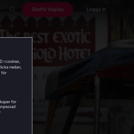
Skaffa Viaplay
Logga in
D i cookies,
licka nedan,
 för
kaper för
nanpassad
h