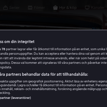
Serier
Filmer
Hyr & köp
Kanaler
oss om din integritet
ra
78
partner lagrar eller får åtkomst till information på en enhet, som unika I
handla personuppgifter. Du kan acceptera eller hantera dina val genom att k
in rätt att invända där legitimt intresse används, eller när som helst på sidan
policy. Dessa val kommer att signaleras till våra partners och påverkar inte
ngsdata.
åra partners behandlar data för att tillhandahålla:
akta uppgifter om geografisk positionering. Aktivt läsa av enhetens egens
ingsändamål. Lagra och/eller få åtkomst till information på en enhet. Perso
 innehåll, reklam- och innehållsmätning, forskning angående målgrupp oc
eckling.
 partner (leverantörer)