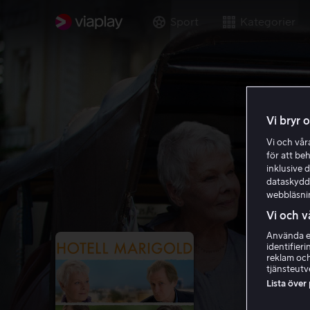
Sport
Kategorier
Vi bryr 
Vi och vå
för att be
inklusive d
dataskydds
webbläsni
Vi och v
Använda ex
identifier
reklam och
tjänsteutv
Lista över