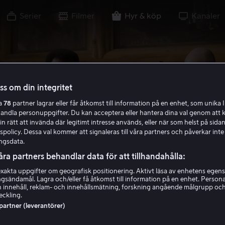
Serier
Filmer
Hyr & köp
Kanaler
oss om din integritet
ra
78
partner lagrar eller får åtkomst till information på en enhet, som unika I
handla personuppgifter. Du kan acceptera eller hantera dina val genom att k
in rätt att invända där legitimt intresse används, eller när som helst på sidan
policy. Dessa val kommer att signaleras till våra partners och påverkar inte
ngsdata.
åra partners behandlar data för att tillhandahålla:
akta uppgifter om geografisk positionering. Aktivt läsa av enhetens egens
ingsändamål. Lagra och/eller få åtkomst till information på en enhet. Perso
 innehåll, reklam- och innehållsmätning, forskning angående målgrupp oc
eckling.
 partner (leverantörer)