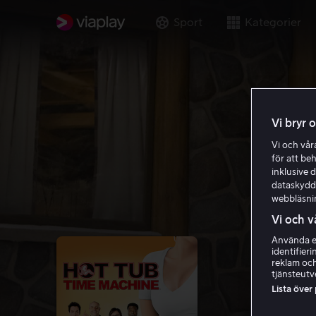
Sport
Kategorier
Vi bryr 
Vi och vå
för att be
inklusive d
dataskydds
webbläsni
Vi och v
Använda ex
identifier
reklam och
tjänsteutv
Lista över