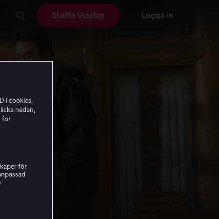
Skaffa Viaplay
Logga in
D i cookies,
licka nedan,
 för
kaper för
nanpassad
h