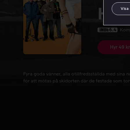
Hot
Visa
6.4
Kom
Hyr 49 kr
Fyra goda vänner, alla otillfredsställda med sina 
Fyra goda vänner, alla otillfredsställda med sina n
för att mötas på skidorten där de festade som ton