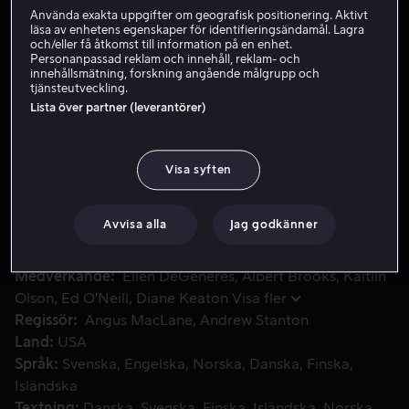
Använda exakta uppgifter om geografisk positionering. Aktivt
läsa av enhetens egenskaper för identifieringsändamål. Lagra
och/eller få åtkomst till information på en enhet.
Hyr 55 kr
Personanpassad reklam och innehåll, reklam- och
innehållsmätning, forskning angående målgrupp och
Köp 179 kr
tjänsteutveckling.
Lista över partner (leverantörer)
Glömska fisken Doris lever ett lyckligt liv vid ett rev til
Glömska fisken Doris lever ett lyckligt liv vid ett rev
Visa syften
tillsammans med Nemo och Marvin. Men plötsligt minns
hon att hon har en familj som kanske letar efter henne
och trion beger sig ut på ett storlaget äventyr för att
Avvisa alla
Jag godkänner
hitta dem.
Medverkande
Ellen DeGeneres
Albert Brooks
Kaitlin
Olson
Ed O'Neill
Diane Keaton
Visa fler
Regissör
Angus MacLane
Andrew Stanton
Land
USA
Språk
Svenska
Engelska
Norska
Danska
Finska
Isländska
Textning
Danska
Svenska
Finska
Isländska
Norska