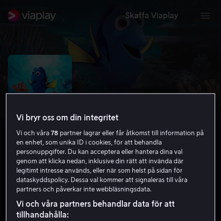
Skaffa Viaplay
Vi bryr oss om din integritet
Vi och våra
78
partner lagrar eller får åtkomst till information på
en enhet, som unika ID i cookies, för att behandla
personuppgifter. Du kan acceptera eller hantera dina val
genom att klicka nedan, inklusive din rätt att invända där
legitimt intresse används, eller när som helst på sidan för
Hitta Doris
dataskyddspolicy. Dessa val kommer att signaleras till våra
partners och påverkar inte webbläsningsdata.
7.2
Komedi
Familjefilm
2016
1 h 34 min
7 år
Vi och våra partners behandlar data för att
tillhandahålla:
HD