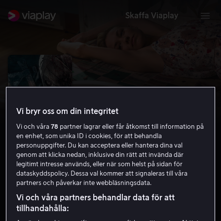
Skaffa Viaplay
Vi bryr oss om din integritet
Vi och våra
78
partner lagrar eller får åtkomst till information på
en enhet, som unika ID i cookies, för att behandla
personuppgifter. Du kan acceptera eller hantera dina val
genom att klicka nedan, inklusive din rätt att invända där
legitimt intresse används, eller när som helst på sidan för
He's Out There
dataskyddspolicy. Dessa val kommer att signaleras till våra
partners och påverkar inte webbläsningsdata.
5.3
Thriller
Skräck
2018
1 h 25 min
15 år
Vi och våra partners behandlar data för att
HD
tillhandahålla: