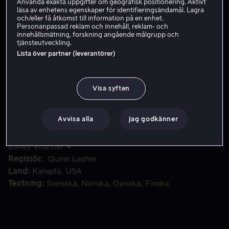
Använda exakta uppgifter om geografisk positionering. Aktivt
läsa av enhetens egenskaper för identifieringsändamål. Lagra
Hyr 49 kr
och/eller få åtkomst till information på en enhet.
Personanpassad reklam och innehåll, reklam- och
innehållsmätning, forskning angående målgrupp och
tjänsteutveckling.
Lista över partner (leverantörer)
Varje år besöker en liten familj ett avlägset hus vid sjön.
Varje år besöker en liten familj ett avlägset hus vid sjön.
I år blir vistelsen dock annorlunda när de hittar en
handritad sagobok. Men det är knappast någon trevlig
Visa syften
godnattsaga.
Avvisa alla
Jag godkänner
Medverkande
Yvonne Strahovski
Anna
Pniowsky
Abigail Pniowsky
Ryan McDonald
Julian
Bailey
Visa fler
Regissör
Quinn Lasher
Land
Kanada
USA
Textning
Svenska
Norska
Danska
Finska