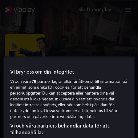
Skaffa Viaplay
Vi bryr oss om din integritet
Vi och våra
78
partner lagrar eller får åtkomst till information på
en enhet, som unika ID i cookies, för att behandla
personuppgifter. Du kan acceptera eller hantera dina val
genom att klicka nedan, inklusive din rätt att invända där
legitimt intresse används, eller när som helst på sidan för
He Went That Way
dataskyddspolicy. Dessa val kommer att signaleras till våra
partners och påverkar inte webbläsningsdata.
5.1
Drama
Thriller
2023
1 h 31 min
15 år
Vi och våra partners behandlar data för att
HD
tillhandahålla: