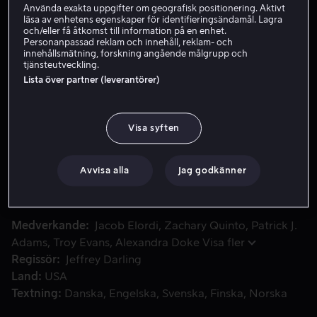
Använda exakta uppgifter om geografisk positionering. Aktivt
läsa av enhetens egenskaper för identifieringsändamål. Lagra
Hyr 49 kr
och/eller få åtkomst till information på en enhet.
Personanpassad reklam och innehåll, reklam- och
Köp 69 kr
innehållsmätning, forskning angående målgrupp och
tjänsteutveckling.
Se trailer
Lista över partner (leverantörer)
Visa syften
Filmen följer 19-årige seriemördaren Bobby som blir upplo
Filmen följer 19-årige seriemördaren Bobby som blir
upplockad av den kände djurtämjaren Jim på en
avlägsen del av Route 66. Med i bilen finns den dyrbara
Avvisa alla
Jag godkänner
lasten, Jims schimpans Spanky, en amerikansk tv-kändis.
Medverkande
Jacob Elordi
Zachary Quinto
Patrick J.
Adams
Troy Evans
Alexandra Doke
Visa fler
Regissör
Jeffrey Darling
Land
USA
Textning
Danska
Engelska
Svenska
Finska
Norska