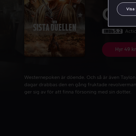
Gon
Visa
5.2
Acti
Hyr 49 kr
Westernepoken är döende. Och så är även Taylon F
Westernepoken är döende. Och så är även Taylon F
dagar drabbas den en gång fruktade revolverman
ger sig av för att finna försoning med sin dotter.