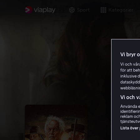
Sport
Kategorier
Vi bryr 
Vi och vå
för att be
inklusive d
dataskydds
webbläsni
Vi och v
Använda ex
identifier
reklam och
tjänsteutv
Lista över