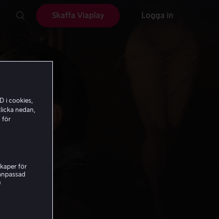
Skaffa Viaplay
Logga in
D i cookies,
licka nedan,
 för
kaper för
nanpassad
h