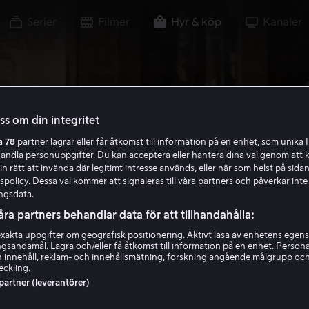
Serier
Filmer
Hyr & köp
Kanaler
oss om din integritet
ra
78
partner lagrar eller får åtkomst till information på en enhet, som unika I
handla personuppgifter. Du kan acceptera eller hantera dina val genom att k
in rätt att invända där legitimt intresse används, eller när som helst på sidan
policy. Dessa val kommer att signaleras till våra partners och påverkar inte
ngsdata.
åra partners behandlar data för att tillhandahålla:
akta uppgifter om geografisk positionering. Aktivt läsa av enhetens egens
ingsändamål. Lagra och/eller få åtkomst till information på en enhet. Perso
 innehåll, reklam- och innehållsmätning, forskning angående målgrupp oc
eckling.
 partner (leverantörer)