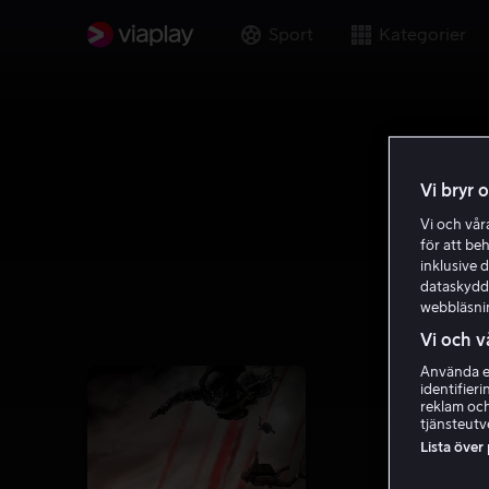
Sport
Kategorier
Vi bryr 
Vi och vå
för att be
inklusive d
dataskydds
webbläsni
Vi och v
Använda ex
identifier
reklam och
tjänsteutv
Lista över