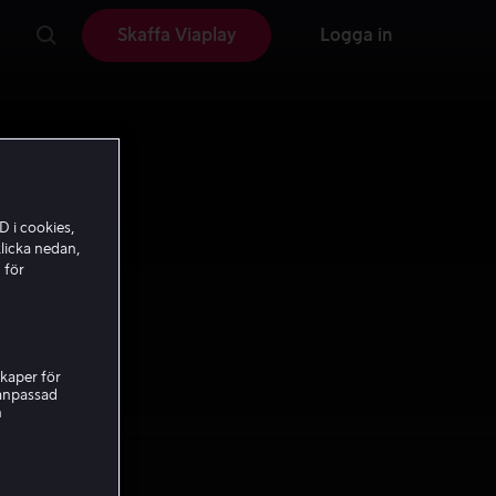
Skaffa Viaplay
Logga in
D i cookies,
licka nedan,
 för
kaper för
nanpassad
h