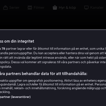
Serier
Filmer
Hyr & köp
Kanaler
oss om din integritet
ra
78
partner lagrar eller får åtkomst till information på en enhet, som unika I
handla personuppgifter. Du kan acceptera eller hantera dina val genom att k
in rätt att invända där legitimt intresse används, eller när som helst på sidan
policy. Dessa val kommer att signaleras till våra partners och påverkar inte
ngsdata.
åra partners behandlar data för att tillhandahålla:
akta uppgifter om geografisk positionering. Aktivt läsa av enhetens egens
ingsändamål. Lagra och/eller få åtkomst till information på en enhet. Perso
 innehåll, reklam- och innehållsmätning, forskning angående målgrupp oc
eckling.
 partner (leverantörer)