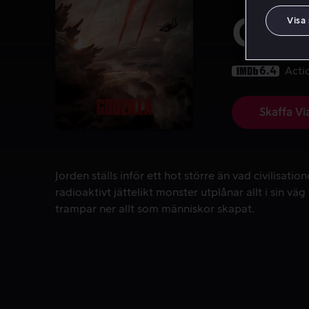
Godz
Visa
6.4
Acti
Skaffa Vi
Jorden ställs inför ett hot större än vad civilisati
Jorden ställs inför ett hot större än vad civilisatio
radioaktivt jättelikt monster utplånar allt i sin vä
trampar ner allt som människor skapat.