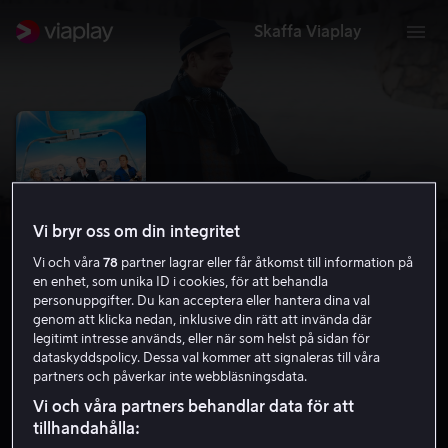
Skaffa Viaplay
Vi bryr oss om din integritet
Vi och våra
78
partner lagrar eller får åtkomst till information på
en enhet, som unika ID i cookies, för att behandla
personuppgifter. Du kan acceptera eller hantera dina val
genom att klicka nedan, inklusive din rätt att invända där
legitimt intresse används, eller när som helst på sidan för
Galningar i fjällen
dataskyddspolicy. Dessa val kommer att signaleras till våra
partners och påverkar inte webbläsningsdata.
4.7
Komedi
2020
1 h 23 min
7 år
Vi och våra partners behandlar data för att
HD
tillhandahålla: