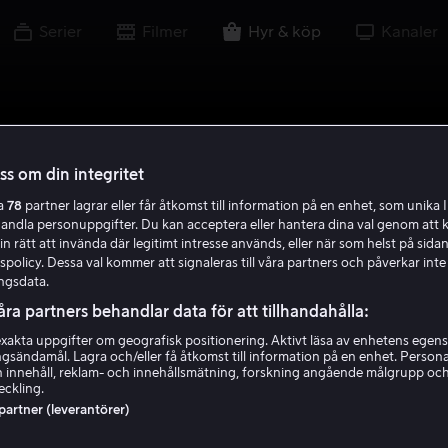
Serier
Filmer
Hyr & köp
Kanaler
oss om din integritet
ra
78
partner lagrar eller får åtkomst till information på en enhet, som unika I
handla personuppgifter. Du kan acceptera eller hantera dina val genom att k
in rätt att invända där legitimt intresse används, eller när som helst på sidan
policy. Dessa val kommer att signaleras till våra partners och påverkar inte
ngsdata.
åra partners behandlar data för att tillhandahålla:
akta uppgifter om geografisk positionering. Aktivt läsa av enhetens egens
ingsändamål. Lagra och/eller få åtkomst till information på en enhet. Perso
 innehåll, reklam- och innehållsmätning, forskning angående målgrupp oc
eckling.
 partner (leverantörer)