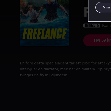
Fre
Visa
5.6
Kom
Hyr 59 kr
En före detta specialagent tar ett jobb för att skyd
En före detta specialagent tar ett jobb för att sky
intervjuar en diktator, men när en militärkupp bryt
tvingas de fly in i djungeln.