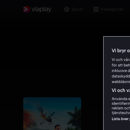
Sport
Kategorier
Vi bryr 
Vi och vå
för att be
inklusive d
dataskydds
webbläsni
Vi och v
Använda ex
identifier
reklam och
tjänsteutv
Lista över