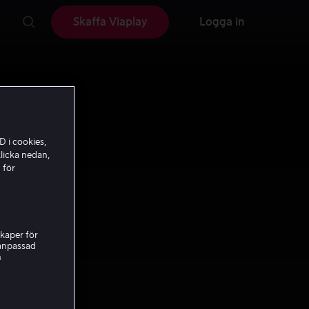
Skaffa Viaplay
Logga in
D i cookies,
licka nedan,
 för
kaper för
nanpassad
h