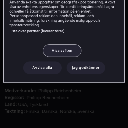
Använda exakta uppgifter om geografisk positionering. Aktivt
läsa av enhetens egenskaper för identifieringsändamål. Lagra
Hyr 49 kr
och/eller få åtkomst till information på en enhet.
Personanpassad reklam och innehåll, reklam- och
Köp 129 kr
innehållsmätning, forskning angående målgrupp och
tjänsteutveckling.
Se trailer
Lista över partner (leverantörer)
Visa syften
Dinosaur Jr. slog ner som en bomb på indiescenen och banad
Dinosaur Jr. slog ner som en bomb på indiescenen och
banade väg för en helt ny era av alternativ rockmusik.
Följ med på en resa genom den dysfunktionella trions
Avvisa alla
Jag godkänner
musikaliska historia.
Medverkande
Philipp Reichenheim
Regissör
Philipp Reichenheim
Land
USA
Tyskland
Textning
Finska
Danska
Norska
Svenska