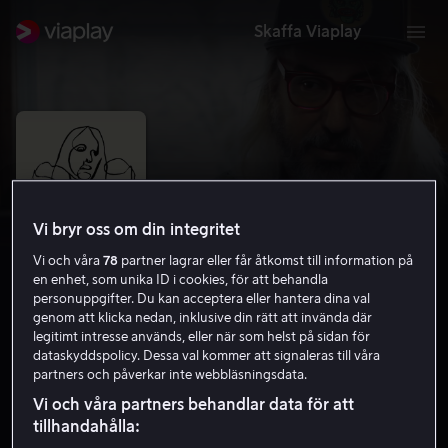
Skaffa Viaplay
Vi bryr oss om din integritet
Vi och våra
78
partner lagrar eller får åtkomst till information på
en enhet, som unika ID i cookies, för att behandla
personuppgifter. Du kan acceptera eller hantera dina val
genom att klicka nedan, inklusive din rätt att invända där
legitimt intresse används, eller när som helst på sidan för
Freakscene: The Story of Dinosaur Jr.
dataskyddspolicy. Dessa val kommer att signaleras till våra
partners och påverkar inte webbläsningsdata.
6.8
Dokumentär
2021
1 h 22 min
15 år
Vi och våra partners behandlar data för att
HD
tillhandahålla: