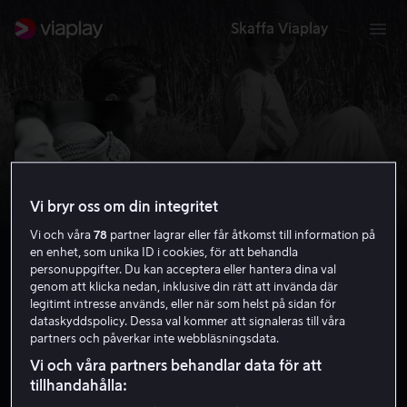
Skaffa Viaplay
Vi bryr oss om din integritet
Vi och våra
78
partner lagrar eller får åtkomst till information på
en enhet, som unika ID i cookies, för att behandla
personuppgifter. Du kan acceptera eller hantera dina val
genom att klicka nedan, inklusive din rätt att invända där
legitimt intresse används, eller när som helst på sidan för
Frantz
dataskyddspolicy. Dessa val kommer att signaleras till våra
partners och påverkar inte webbläsningsdata.
7.5
Drama
2016
1 h 49 min
11 år
Vi och våra partners behandlar data för att
HD
tillhandahålla: