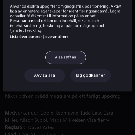
Använda exakta uppgifter om geografisk positionering. Aktivt
HD
läsa av enhetens egenskaper för identifieringsändamål. Lagra
och/eller få åtkomst till information på en enhet.
Personanpassad reklam och innehåll, reklam- och
innehållsmätning, forskning angående målgrupp och
Hyr 59 kr
tjänsteutveckling.
Lista över partner (leverantörer)
Köp 109 kr
Se trailer
Visa syften
Professor Dumbledore kan inte stoppa Grindelwald på egen
Professor Dumbledore kan inte stoppa Grindelwald på
Avvisa alla
Jag godkänner
egen hand, så han anförtror magizoologen Newt
Scamander uppdraget att leda en grupp trollkarlar,
häxor och en orädd mugglare på ett farligt uppdrag.
Medverkande
Eddie Redmayne
Jude Law
Ezra
Miller
Alison Sudol
Mads Mikkelsen
Visa fler
Regissör
David Yates
Land
USA
Storbritannien