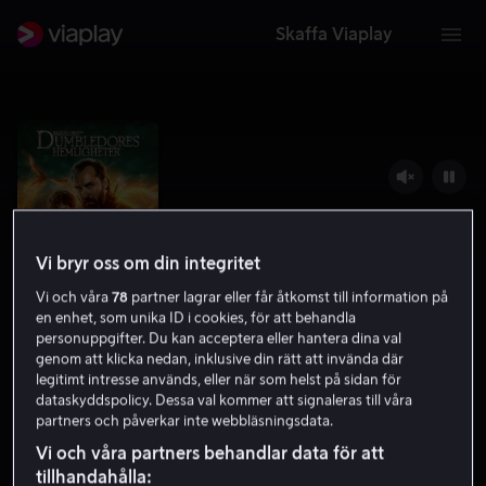
Skaffa Viaplay
Vi bryr oss om din integritet
Vi och våra
78
partner lagrar eller får åtkomst till information på
en enhet, som unika ID i cookies, för att behandla
personuppgifter. Du kan acceptera eller hantera dina val
genom att klicka nedan, inklusive din rätt att invända där
Fantastiska vidunder - Dumbledores
legitimt intresse används, eller när som helst på sidan för
dataskyddspolicy. Dessa val kommer att signaleras till våra
hemligheter
partners och påverkar inte webbläsningsdata.
Vi och våra partners behandlar data för att
6.2
Familjefilm
Äventyr
2022
2 h 16 min
tillhandahålla:
11 år