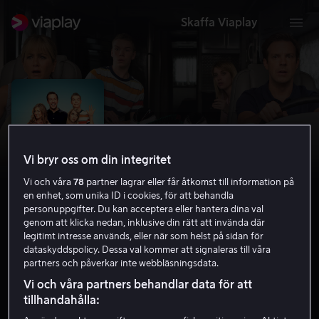
Skaffa Viaplay
Vi bryr oss om din integritet
Vi och våra
78
partner lagrar eller får åtkomst till information på
en enhet, som unika ID i cookies, för att behandla
personuppgifter. Du kan acceptera eller hantera dina val
genom att klicka nedan, inklusive din rätt att invända där
legitimt intresse används, eller när som helst på sidan för
Familjetrippen
dataskyddspolicy. Dessa val kommer att signaleras till våra
partners och påverkar inte webbläsningsdata.
7.0
Drama
Komedi
2013
1 h 45 min
11 år
Vi och våra partners behandlar data för att
HD
tillhandahålla: