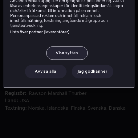
Använda exakta uppgifter om geografisk positionering. Aktivt
läsa av enhetens egenskaper för identifieringsändamål. Lagra
Skaffa Viaplay
och/eller få åtkomst till information på en enhet.
Personanpassad reklam och innehåll, reklam- och
innehållsmätning, forskning angående målgrupp och
Se trailer
tjänsteutveckling.
Lista över partner (leverantörer)
Langaren David Burke blir rånad på hela sitt lager och mås
Langaren David Burke blir rånad på hela sitt lager och
Visa syften
måste smuggla knark för att betala skulden. Men hur
ska han ta sig osedd över gränsen?
Avvisa alla
Jag godkänner
Medverkande
Jennifer Aniston
Jason Sudeikis
Emma
Roberts
Will Poulter
Ed Helms
Visa fler
Regissör
Rawson Marshall Thurber
Land
USA
Textning
Norska
Isländska
Finska
Svenska
Danska