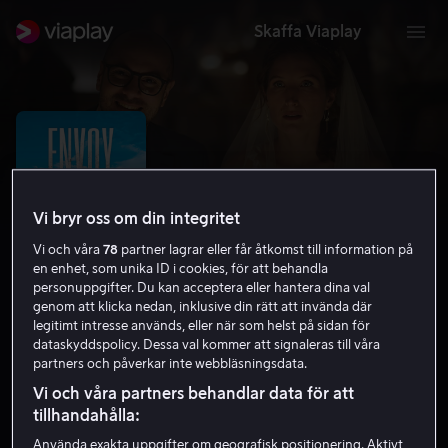
Skaffa Viaplay
Vi bryr oss om din integritet
Vi och våra
78
partner lagrar eller får åtkomst till information på
en enhet, som unika ID i cookies, för att behandla
personuppgifter. Du kan acceptera eller hantera dina val
genom att klicka nedan, inklusive din rätt att invända där
legitimt intresse används, eller när som helst på sidan för
dataskyddspolicy. Dessa val kommer att signaleras till våra
Envoy: Shark Cull
partners och påverkar inte webbläsningsdata.
7.7
Dokumentär
2021
1 h 33 min
15 år
Vi och våra partners behandlar data för att
HD
tillhandahålla:
Använda exakta uppgifter om geografisk positionering. Aktivt