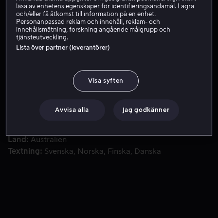
läsa av enhetens egenskaper för identifieringsändamål. Lagra
och/eller få åtkomst till information på en enhet.
Hyr 49 kr
Personanpassad reklam och innehåll, reklam- och
innehållsmätning, forskning angående målgrupp och
tjänsteutveckling.
Lista över partner (leverantörer)
Under 1930-talet satte Australiens regering igång ett pro
Under 1930-talet satte Australiens regering igång ett
program avsett att kontrollera hajpopulationen och
säkra populära stränder. Något som gav upphov till
Visa syften
oerhörda skador på den marina miljön och djurlivet.
Avvisa alla
Jag godkänner
Medverkande
Andre Borell
Regissör
Andre Borell
Land
Australien
Textning
Svenska
Norska
Finska
Danska