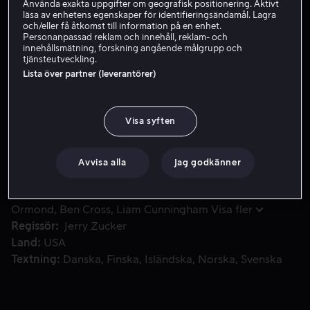
Använda exakta uppgifter om geografisk positionering. Aktivt
läsa av enhetens egenskaper för identifieringsändamål. Lagra
Hyr 39 kr
och/eller få åtkomst till information på en enhet.
Personanpassad reklam och innehåll, reklam- och
Köp 109 kr
innehållsmätning, forskning angående målgrupp och
tjänsteutveckling.
Lista över partner (leverantörer)
Den vackra Lady Guinevere har lovat att gifta sig med Ku
Den vackra Lady Guinevere har lovat att gifta sig med
Kung Arthur av Camelot. Hon gör det inte bara för att
Visa syften
hans armé beskyddar hennes land från den grymme
inkräktaren Malagant. Men en dag anländer Lancelot till
Avvisa alla
Jag godkänner
Camelot.
Medverkande
Sean Connery
Richard Gere
Julia
Ormond
Ben Cross
Liam Cunningham
Visa fler
Regissör
Jerry Zucker
Land
USA
Textning
Danska
Finska
Isländska
Norska
Svenska