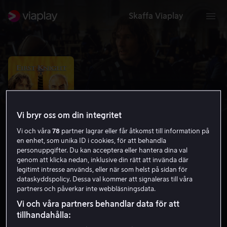
Skaffa Viaplay
Vi bryr oss om din integritet
Vi och våra
78
partner lagrar eller får åtkomst till information på
en enhet, som unika ID i cookies, för att behandla
personuppgifter. Du kan acceptera eller hantera dina val
genom att klicka nedan, inklusive din rätt att invända där
legitimt intresse används, eller när som helst på sidan för
Den förste riddaren
dataskyddspolicy. Dessa val kommer att signaleras till våra
partners och påverkar inte webbläsningsdata.
6.0
Action
Äventyr
1995
2 h 8 min
15 år
Vi och våra partners behandlar data för att
HD
tillhandahålla: