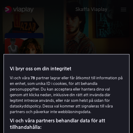
Skaffa Viaplay
Vi bryr oss om din integritet
Vi och våra
78
partner lagrar eller får åtkomst till information på
en enhet, som unika ID i cookies, för att behandla
personuppgifter. Du kan acceptera eller hantera dina val
genom att klicka nedan, inklusive din rätt att invända där
legitimt intresse används, eller när som helst på sidan för
Dålig uppfostran
dataskyddspolicy. Dessa val kommer att signaleras till våra
partners och påverkar inte webbläsningsdata.
7.4
Drama
Thriller
2004
1 h 41 min
15 år
Vi och våra partners behandlar data för att
HD
tillhandahålla: