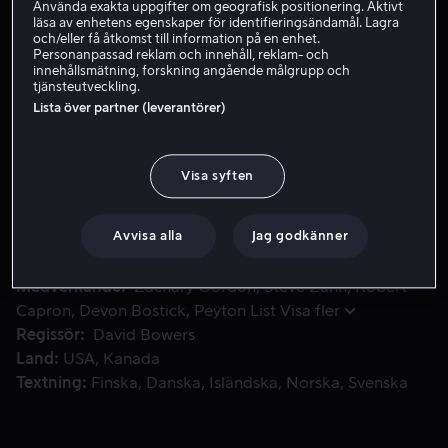
Använda exakta uppgifter om geografisk positionering. Aktivt
läsa av enhetens egenskaper för identifieringsändamål. Lagra
och/eller få åtkomst till information på en enhet.
Personanpassad reklam och innehåll, reklam- och
Hyr 49 kr
innehållsmätning, forskning angående målgrupp och
tjänsteutveckling.
Köp 139 kr
Lista över partner (leverantörer)
Visa syften
Skolan är slut, lovet börjar. Men då Gregs far hotar med 
Skolan är slut, lovet börjar. Men då Gregs far hotar med
militärskola om han inte sköter sig måste han planera
om sommaren. Tredje delen i Whimpy Kid-serien
Avvisa alla
Jag godkänner
Medverkande
Zachary Gordon
Steve Zahn
Robert
Capron
Devon Bostick
Peyton List
Visa fler
Regissör
David Bowers
Land
USA
Kanada
Textning
Finska
Danska
Isländska
Norska
Svenska