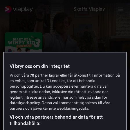
Skaffa Viaplay
Vi bryr oss om din integritet
Vi och våra
78
partner lagrar eller får åtkomst till information på
en enhet, som unika ID i cookies, för att behandla
personuppgifter. Du kan acceptera eller hantera dina val
genom att klicka nedan, inklusive din rätt att invända där
legitimt intresse används, eller när som helst på sidan för
Dagbok för alla mina fans - Usla
dataskyddspolicy. Dessa val kommer att signaleras till våra
partners och påverkar inte webbläsningsdata.
utsikter
Vi och våra partners behandlar data för att
6.3
Drama
Komedi
2012
1 h 30 min
7 år
tillhandahålla:
HD