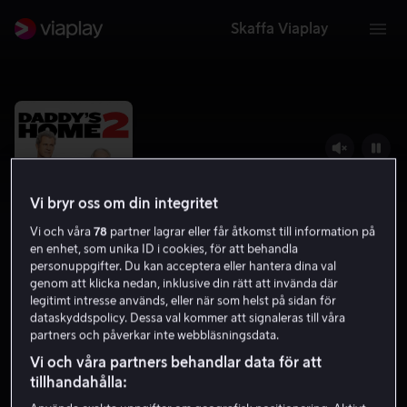
Skaffa Viaplay
Vi bryr oss om din integritet
Vi och våra
78
partner lagrar eller får åtkomst till information på
en enhet, som unika ID i cookies, för att behandla
personuppgifter. Du kan acceptera eller hantera dina val
genom att klicka nedan, inklusive din rätt att invända där
legitimt intresse används, eller när som helst på sidan för
Daddy's Home 2
dataskyddspolicy. Dessa val kommer att signaleras till våra
partners och påverkar inte webbläsningsdata.
6.0
Komedi
2017
1 h 35 min
7 år
Vi och våra partners behandlar data för att
HD
tillhandahålla: