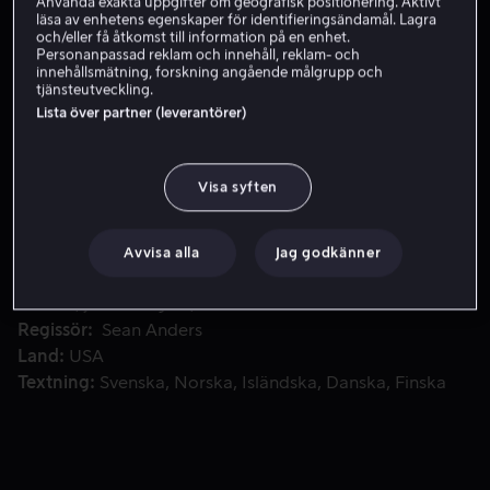
Använda exakta uppgifter om geografisk positionering. Aktivt
läsa av enhetens egenskaper för identifieringsändamål. Lagra
Hyr 49 kr
och/eller få åtkomst till information på en enhet.
Personanpassad reklam och innehåll, reklam- och
innehållsmätning, forskning angående målgrupp och
Köp 109 kr
tjänsteutveckling.
Lista över partner (leverantörer)
Efter att äntligen blivit vana vid varandras existens mås
Efter att äntligen blivit vana vid varandras existens
Visa syften
måste Brad och Dusty nu hantera sina påträngande
pappor under semestern.
Avvisa alla
Jag godkänner
Medverkande
Mark Wahlberg
Will Ferrell
Mel
Gibson
John Lithgow
Linda Cardellini
Visa fler
Regissör
Sean Anders
Land
USA
Textning
Svenska
Norska
Isländska
Danska
Finska