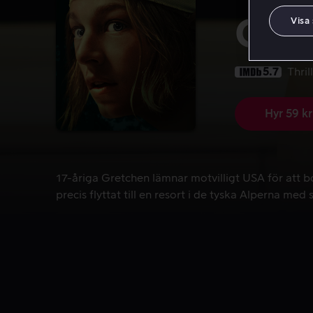
Cuc
Visa
5.7
Thril
Hyr 59 kr
17-åriga Gretchen lämnar motvilligt USA för att bo 
17-åriga Gretchen lämnar motvilligt USA för att
precis flyttat till en resort i de tyska Alperna med s