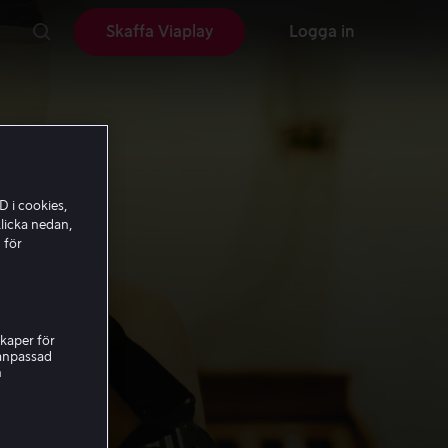
Skaffa Viaplay
Logga in
D i cookies,
licka nedan,
 för
kaper för
nanpassad
h