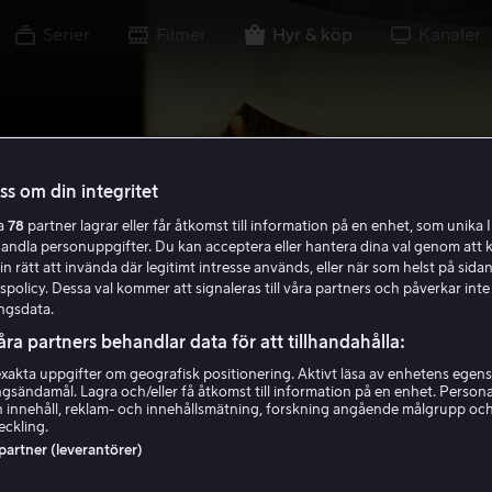
Serier
Filmer
Hyr & köp
Kanaler
oss om din integritet
ra
78
partner lagrar eller får åtkomst till information på en enhet, som unika I
handla personuppgifter. Du kan acceptera eller hantera dina val genom att k
in rätt att invända där legitimt intresse används, eller när som helst på sidan
policy. Dessa val kommer att signaleras till våra partners och påverkar inte
ngsdata.
åra partners behandlar data för att tillhandahålla:
akta uppgifter om geografisk positionering. Aktivt läsa av enhetens egens
ingsändamål. Lagra och/eller få åtkomst till information på en enhet. Perso
 innehåll, reklam- och innehållsmätning, forskning angående målgrupp oc
eckling.
 partner (leverantörer)