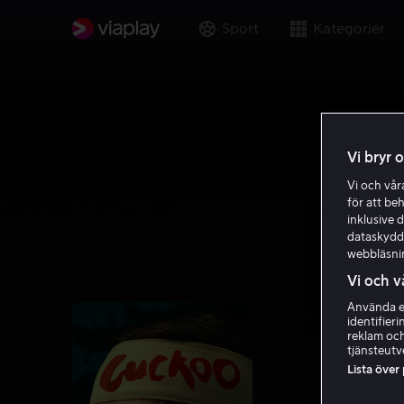
Sport
Kategorier
Vi bryr 
Vi och vå
för att be
inklusive d
dataskydds
webbläsni
Vi och v
Använda ex
identifier
reklam och
tjänsteutv
Lista över