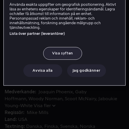
Använda exakta uppgifter om geografisk positionering. Aktivt
Hyr 59 kr
läsa av enhetens egenskaper för identifieringsändamål. Lagra
och/eller få åtkomst till information på en enhet.
Personanpassad reklam och innehåll, reklam- och
Köp 99 kr
innehållsmätning, forskning angående målgrupp och
tjänsteutveckling.
Se trailer
Lista över partner (leverantörer)
Visa syften
När radiojournalisten Johnny tvingas ta hand om sin nioåri
När radiojournalisten Johnny tvingas ta hand om sin
nioåriga systerson Jesse måste han ta med honom på en
affärsresa. Under resan lär sig Johnny mycket om ansvar,
Avvisa alla
Jag godkänner
kärlek och sig själv.
Medverkande
Joaquin Phoenix
Gaby
Hoffmann
Woody Norman
Scoot McNairy
Jaboukie
Young-White
Visa fler
Regissör
Mike Mills
Land
USA
Textning
Danska
Finska
Svenska
Norska