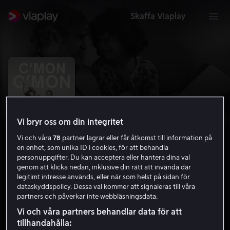
Skaffa Viaplay
Vi bryr oss om din integritet
Vi och våra
78
partner lagrar eller får åtkomst till information på
en enhet, som unika ID i cookies, för att behandla
personuppgifter. Du kan acceptera eller hantera dina val
genom att klicka nedan, inklusive din rätt att invända där
legitimt intresse används, eller när som helst på sidan för
C'mon C'mon
dataskyddspolicy. Dessa val kommer att signaleras till våra
partners och påverkar inte webbläsningsdata.
7.3
Drama
2021
1 h 44 min
Barntillåten
Vi och våra partners behandlar data för att
HD
tillhandahålla: