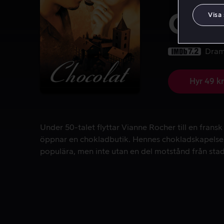
CH
Visa
7.2
Dra
Hyr 49 kr
Under 50-talet flyttar Vianne Rocher till en fran
Under 50-talet flyttar Vianne Rocher till en frans
öppnar en chokladbutik. Hennes chokladskapelser
populära, men inte utan en del motstånd från sta