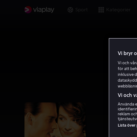
Sport
Kategorier
Vi bryr 
Vi och vå
för att be
inklusive d
dataskydds
webbläsni
Vi och v
Använda ex
identifier
reklam och
tjänsteutv
Lista över