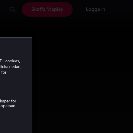
Skaffa Viaplay
Logga in
D i cookies,
licka nedan,
 för
kaper för
nanpassad
h