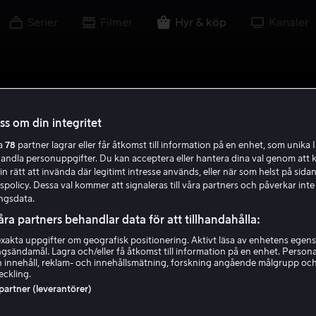
Serier
Filmer
Hyr & köp
Kanaler
oss om din integritet
ra
78
partner lagrar eller får åtkomst till information på en enhet, som unika I
handla personuppgifter. Du kan acceptera eller hantera dina val genom att k
in rätt att invända där legitimt intresse används, eller när som helst på sidan
policy. Dessa val kommer att signaleras till våra partners och påverkar inte
ngsdata.
åra partners behandlar data för att tillhandahålla:
akta uppgifter om geografisk positionering. Aktivt läsa av enhetens egens
ingsändamål. Lagra och/eller få åtkomst till information på en enhet. Perso
 innehåll, reklam- och innehållsmätning, forskning angående målgrupp oc
eckling.
 partner (leverantörer)