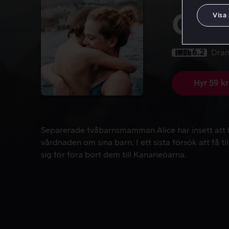
Cha
Visa
6.2
Dra
Hyr 59 kr
Separerade tvåbarnsmamman Alice har insett att ho
Separerade tvåbarnsmamman Alice har insett att 
vårdnaden om sina barn. I ett sista försök att få t
sig för föra bort dem till Kanarieöarna.