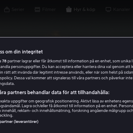
Serier
Filmer
Hyr & köp
Kanaler
oss om din integritet
ra
78
partner lagrar eller får åtkomst till information på en enhet, som unika I
handla personuppgifter. Du kan acceptera eller hantera dina val genom att k
in rätt att invända där legitimt intresse används, eller när som helst på sidan
policy. Dessa val kommer att signaleras till våra partners och påverkar inte
ngsdata.
åra partners behandlar data för att tillhandahålla:
akta uppgifter om geografisk positionering. Aktivt läsa av enhetens egens
ingsändamål. Lagra och/eller få åtkomst till information på en enhet. Perso
 innehåll, reklam- och innehållsmätning, forskning angående målgrupp oc
eckling.
 partner (leverantörer)