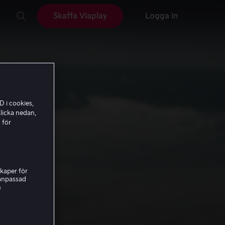
Skaffa Viaplay
Logga in
D i cookies,
licka nedan,
 för
kaper för
nanpassad
h