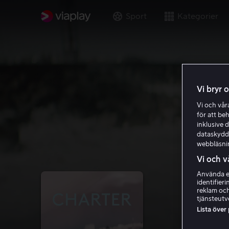
Sport
Kategorier
Vi bryr 
Vi och vå
för att be
inklusive d
dataskydds
webbläsni
Vi och v
Använda ex
identifier
reklam och
tjänsteutv
Lista över