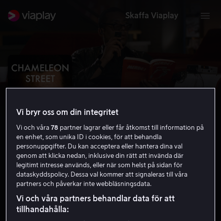
Skaffa Viaplay
Vi bryr oss om din integritet
Vi och våra
78
partner lagrar eller får åtkomst till information på
en enhet, som unika ID i cookies, för att behandla
personuppgifter. Du kan acceptera eller hantera dina val
genom att klicka nedan, inklusive din rätt att invända där
legitimt intresse används, eller när som helst på sidan för
Chameleon Street
dataskyddspolicy. Dessa val kommer att signaleras till våra
partners och påverkar inte webbläsningsdata.
6.9
Drama
Komedi
1989
1 h 31 min
15 år
Vi och våra partners behandlar data för att
HD
tillhandahålla: