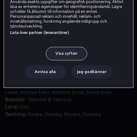
Använda exakta uppgifter om geografisk positionering. Aktivt
läsa av enhetens egenskaper för identifieringsändamål. Lagra
Hyr 49 kr
och/eller få åtkomst till information på en enhet.
Personanpassad reklam och innehåll, reklam- och
Köp 109 kr
innehållsmätning, forskning angående målgrupp och
tjänsteutveckling.
Lista över partner (leverantörer)
William Douglas Street är trött på sitt liv och bestämmer sig
William Douglas Street är trött på sitt liv och bestämmer
sig för att återskapa sig själv och bli en kameleont.
Visa syften
Läkare, advokat, reporter - han kan ta sig an vilken roll
situationen än kräver.
Avvisa alla
Jag godkänner
Medverkande
Wendell B. Harris Jr.
Angela
Leslie
Aminaa Fakir
Anthony Ennis
David Kiley
Regissör
Wendell B. Harris Jr.
Land
USA
Textning
Finska
Danska
Norska
Svenska