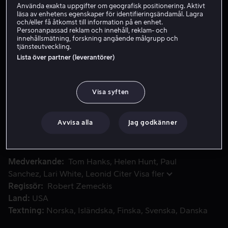
Använda exakta uppgifter om geografisk positionering. Aktivt
läsa av enhetens egenskaper för identifieringsändamål. Lagra
Hyr 49 kr
och/eller få åtkomst till information på en enhet.
Personanpassad reklam och innehåll, reklam- och
Köp 109 kr
innehållsmätning, forskning angående målgrupp och
tjänsteutveckling.
Se trailer
Lista över partner (leverantörer)
Visa syften
Chuck Noland, en tidsbesatt systemingenjör spelad av Tom 
Chuck Noland, en tidsbesatt systemingenjör spelad av
Tom Hanks, är den enda överlevande efter en flygkrasch
i Stilla havet. Han kämpar för att överleva på en öde ö
Avvisa alla
Jag godkänner
med sin låtsaskompis Wilson.
Medverkande
Tom Hanks
Helen Hunt
Paul
Sanchez
Lari White
Leonid Citer
Visa fler
Regissör
Robert Zemeckis
Land
USA
Textning
Norska
Isländska
Finska
Svenska
Danska