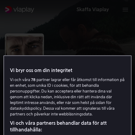
Skaffa Viaplay
Vi bryr oss om din integritet
Vi och våra
78
partner lagrar eller får åtkomst till information på
en enhet, som unika ID i cookies, för att behandla
personuppgifter. Du kan acceptera eller hantera dina val
genom att klicka nedan, inklusive din rätt att invända där
legitimt intresse används, eller när som helst på sidan för
Cast Away
dataskyddspolicy. Dessa val kommer att signaleras till våra
partners och påverkar inte webbläsningsdata.
7.8
Drama
Romantik
2000
2 h 17 min
11 år
Vi och våra partners behandlar data för att
HD
tillhandahålla: