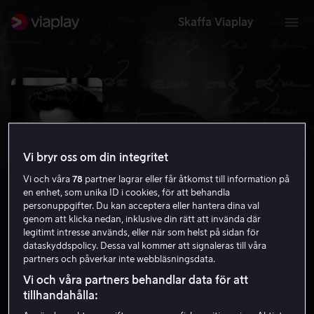
Skaffa Viaplay
Vi bryr oss om din integritet
Vi och våra
78
partner lagrar eller får åtkomst till information på
en enhet, som unika ID i cookies, för att behandla
personuppgifter. Du kan acceptera eller hantera dina val
genom att klicka nedan, inklusive din rätt att invända där
legitimt intresse används, eller när som helst på sidan för
Call Me Kate
dataskyddspolicy. Dessa val kommer att signaleras till våra
partners och påverkar inte webbläsningsdata.
7.1
Dokumentär
2023
1 h 26 min
7 år
Vi och våra partners behandlar data för att
HD
tillhandahålla: