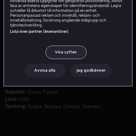
Använda exakta uppgifter om geografisk positionering. Aktivt
läsa av enhetens egenskaper för identifieringsändamål. Lagra
Hyr 49 kr
och/eller få åtkomst till information på en enhet.
Personanpassad reklam och innehåll, reklam- och
innehållsmätning, forskning angående målgrupp och
Köp 109 kr
tjänsteutveckling.
Lista över partner (leverantörer)
CALL ME KATE hyllar en radikal och banbrytande kvinna med d
CALL ME KATE hyllar en radikal och banbrytande
Visa syften
kvinna med djupt inflytande, som inte passar in i någon
av samhällets "lådor". Under hela sitt liv bär hon olika
kvinnliga identiteter: dotter, syster, skådespelerska,
Avvisa alla
Jag godkänner
skönhet, fru, flickvän, offer, superstjärna. Men vad
innebär det att bara vara Kate?
Medverkande
Lorna Tucker
Regissör
Lorna Tucker
Land
USA
Textning
Finska
Norska
Danska
Svenska