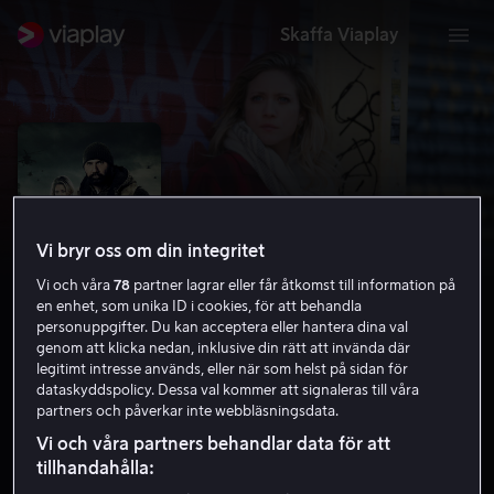
Skaffa Viaplay
Vi bryr oss om din integritet
Vi och våra
78
partner lagrar eller får åtkomst till information på
en enhet, som unika ID i cookies, för att behandla
personuppgifter. Du kan acceptera eller hantera dina val
genom att klicka nedan, inklusive din rätt att invända där
legitimt intresse används, eller när som helst på sidan för
Bushwick
dataskyddspolicy. Dessa val kommer att signaleras till våra
partners och påverkar inte webbläsningsdata.
5.2
Action
2017
1 h 30 min
15 år
Vi och våra partners behandlar data för att
HD
tillhandahålla: