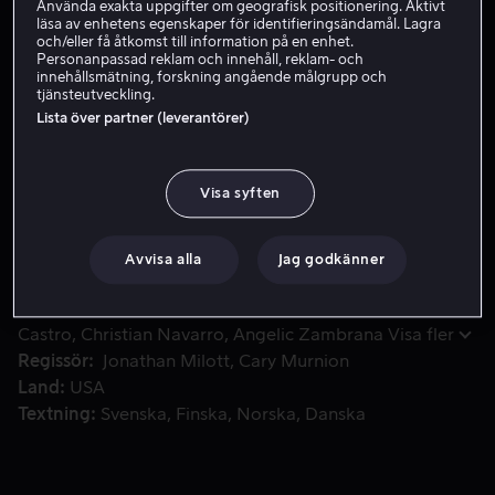
Använda exakta uppgifter om geografisk positionering. Aktivt
läsa av enhetens egenskaper för identifieringsändamål. Lagra
Hyr 49 kr
och/eller få åtkomst till information på en enhet.
Personanpassad reklam och innehåll, reklam- och
Köp 89 kr
innehållsmätning, forskning angående målgrupp och
tjänsteutveckling.
Lista över partner (leverantörer)
Lucy är en ung kvinna som upptäcker att området som hon kom
Lucy är en ung kvinna som upptäcker att området som
hon kommer ifrån, Bushwick, står under attack från
Visa syften
svartklädda soldater som skjuter ihjäl poliser och för
bort civila i bussar.
Avvisa alla
Jag godkänner
Medverkande
Dave Bautista
Brittany Snow
Arturo
Castro
Christian Navarro
Angelic Zambrana
Visa fler
Regissör
Jonathan Milott
Cary Murnion
Land
USA
Textning
Svenska
Finska
Norska
Danska