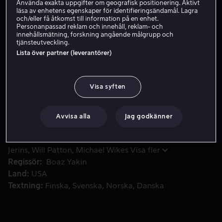
Använda exakta uppgifter om geografisk positionering. Aktivt
läsa av enhetens egenskaper för identifieringsändamål. Lagra
Hyr 59 kr
och/eller få åtkomst till information på en enhet.
Personanpassad reklam och innehåll, reklam- och
Köp 149 kr
innehållsmätning, forskning angående målgrupp och
tjänsteutveckling.
Lista över partner (leverantörer)
Tolvåriga Jacob blir ivägskickad till internatskola och kast
Tolvåriga Jacob blir ivägskickad till internatskola och
kastas in i en mardröm. Skolan visar sig vara ett
Visa syften
gammalt kråkslott där det bara finns sex andra barn och
två hotfulla, mystiska lärare.
Avvisa alla
Jag godkänner
Medverkande
Luke Prael
Samantha Mathis
Sterling
Jerins
Will Patton
Michael Wikes
Visa fler
Regissör
Boaz Yakin
Land
USA
Textning
Finska
Svenska
Norska
Danska