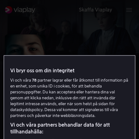
Skaffa Viaplay
Vi bryr oss om din integritet
Vi och våra
78
partner lagrar eller får åtkomst till information på
en enhet, som unika ID i cookies, för att behandla
personuppgifter. Du kan acceptera eller hantera dina val
genom att klicka nedan, inklusive din rätt att invända där
legitimt intresse används, eller när som helst på sidan för
Boarding School
dataskyddspolicy. Dessa val kommer att signaleras till våra
partners och påverkar inte webbläsningsdata.
5.9
Skräck
2018
1 h 46 min
15 år
Vi och våra partners behandlar data för att
HD
tillhandahålla: