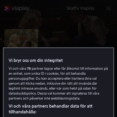
Skaffa Viaplay
Vi bryr oss om din integritet
Vi och våra
78
partner lagrar eller får åtkomst till information på
en enhet, som unika ID i cookies, för att behandla
personuppgifter. Du kan acceptera eller hantera dina val
genom att klicka nedan, inklusive din rätt att invända där
legitimt intresse används, eller när som helst på sidan för
Blue Moon
dataskyddspolicy. Dessa val kommer att signaleras till våra
partners och påverkar inte webbläsningsdata.
7.3
Drama
Komedi
2025
1 h 36 min
7 år
Vi och våra partners behandlar data för att
UHD
tillhandahålla: