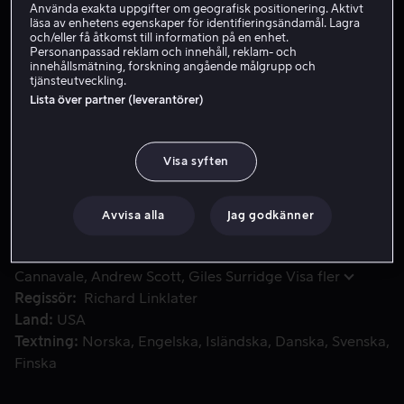
Använda exakta uppgifter om geografisk positionering. Aktivt
läsa av enhetens egenskaper för identifieringsändamål. Lagra
Skaffa Viaplay
och/eller få åtkomst till information på en enhet.
Personanpassad reklam och innehåll, reklam- och
Se trailer
innehållsmätning, forskning angående målgrupp och
tjänsteutveckling.
Lista över partner (leverantörer)
På kvällen den 31 mars 1943 konfronterar den legendariska
På kvällen den 31 mars 1943 konfronterar den
legendariska lyrikern Lorenz Hart sitt krossade
Visa syften
självförtroende på Sardis bar medan hans gamle vän
Richard Rodgers firar premiären av sin banbrytande
Avvisa alla
Jag godkänner
musikalsuccé ”Oklahoma!”.
Medverkande
Ethan Hawke
Margaret Qualley
Bobby
Cannavale
Andrew Scott
Giles Surridge
Visa fler
Regissör
Richard Linklater
Land
USA
Textning
Norska
Engelska
Isländska
Danska
Svenska
Finska