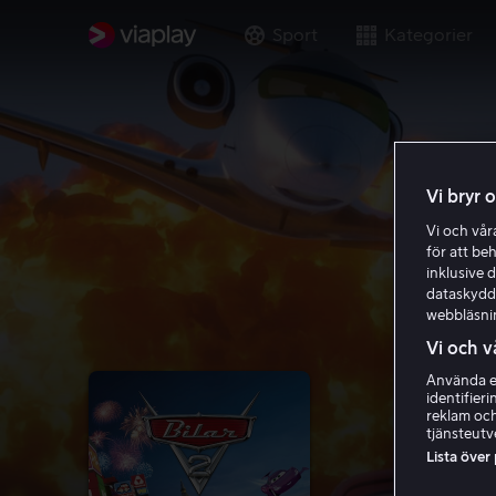
Sport
Kategorier
Vi bryr 
Vi och vå
för att be
inklusive d
dataskydds
webbläsni
Vi och v
Använda ex
identifier
reklam och
tjänsteutv
Lista över