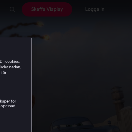
Skaffa Viaplay
Logga in
D i cookies,
licka nedan,
 för
kaper för
nanpassad
h