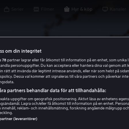
Serier
Filmer
Hyr & köp
Kanaler
oss om din integritet
ra
78
partner lagrar eller får åtkomst till information på en enhet, som unika I
handla personuppgifter. Du kan acceptera eller hantera dina val genom att k
in rätt att invända där legitimt intresse används, eller när som helst på sidan
policy. Dessa val kommer att signaleras till våra partners och påverkar inte
ngsdata.
åra partners behandlar data för att tillhandahålla:
akta uppgifter om geografisk positionering. Aktivt läsa av enhetens egens
ingsändamål. Lagra och/eller få åtkomst till information på en enhet. Perso
 innehåll, reklam- och innehållsmätning, forskning angående målgrupp oc
eckling.
 partner (leverantörer)