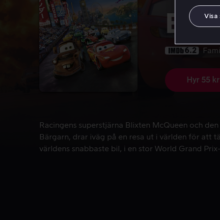
Bila
Visa
6.2
Fami
Hyr 55 kr
Racingens superstjärna Blixten McQueen och den su
Racingens superstjärna Blixten McQueen och den
Bärgarn, drar iväg på en resa ut i världen för att
världens snabbaste bil, i en stor World Grand Prix-