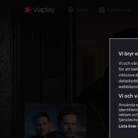
Sport
Kategorier
Vi bryr 
Vi och vå
för att be
inklusive d
dataskydds
webbläsni
Vi och v
Använda ex
identifier
reklam och
tjänsteutv
Lista över