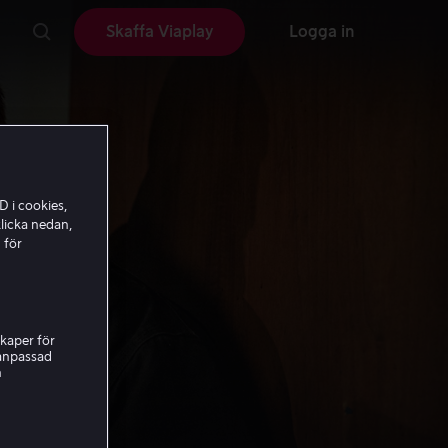
Skaffa Viaplay
Logga in
D i cookies,
licka nedan,
 för
kaper för
nanpassad
h