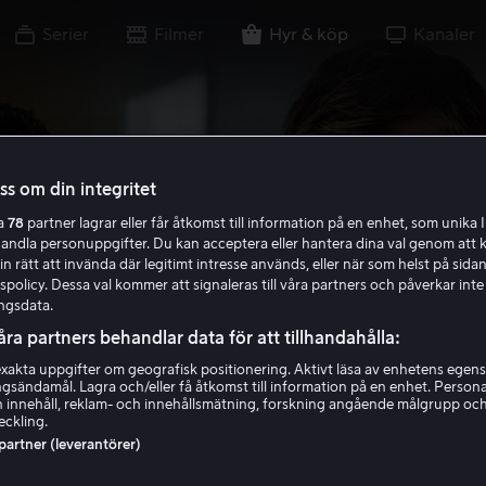
Serier
Filmer
Hyr & köp
Kanaler
oss om din integritet
ra
78
partner lagrar eller får åtkomst till information på en enhet, som unika I
handla personuppgifter. Du kan acceptera eller hantera dina val genom att k
in rätt att invända där legitimt intresse används, eller när som helst på sidan
policy. Dessa val kommer att signaleras till våra partners och påverkar inte
ngsdata.
åra partners behandlar data för att tillhandahålla:
akta uppgifter om geografisk positionering. Aktivt läsa av enhetens egens
ingsändamål. Lagra och/eller få åtkomst till information på en enhet. Perso
 innehåll, reklam- och innehållsmätning, forskning angående målgrupp oc
eckling.
 partner (leverantörer)