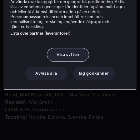
Använda exakta uppgifter om geografisk positionering. Aktivt
läsa av enhetens egenskaper för identifieringsändamål. Lagra
och/eller få åtkomst till information på en enhet.
Hyr 49 kr
Personanpassad reklam och innehåll, reklam- och
innehållsmätning, forskning angående målgrupp och
tjänsteutveckling.
Köp 89 kr
Lista över partner (leverantörer)
Hysteriskt rolig överföring av tv-succén Mr Bean till långfi
Hysteriskt rolig överföring av tv-succén Mr Bean till
Visa syften
långfilmsformat, i vilken huvudpersonen reser till Los
Angeles.
Avvisa alla
Jag godkänner
Medverkande
Rowan Atkinson
John Mills
Pamela
Reed
Burt Reynolds
Peter MacNicol
Visa fler
Regissör
Mel Smith
Land
USA
Storbritannien
Textning
Norska
Danska
Svenska
Finska