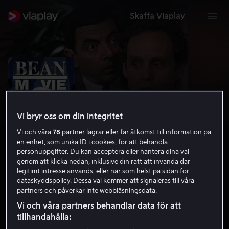
Skaffa Viaplay
Vi bryr oss om din integritet
Vi och våra
78
partner lagrar eller får åtkomst till information på
en enhet, som unika ID i cookies, för att behandla
personuppgifter. Du kan acceptera eller hantera dina val
genom att klicka nedan, inklusive din rätt att invända där
legitimt intresse används, eller när som helst på sidan för
Bean - Den totala katastroffilmen
dataskyddspolicy. Dessa val kommer att signaleras till våra
partners och påverkar inte webbläsningsdata.
6.5
Komedi
Familjefilm
1997
1 h 25 min
Vi och våra partners behandlar data för att
Barntillåten
tillhandahålla:
HD