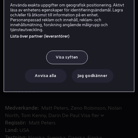
Använda exakta uppgifter om geografisk positionering. Aktivt
läsa av enhetens egenskaper för identifieringsändamål. Lagra
och/eller få åtkomst till information på en enhet.
Hyr 49 kr
Personanpassad reklam och innehåll, reklam- och
innehållsmätning, forskning angående målgrupp och
tjänsteutveckling.
Köp 99 kr
Lista över partner (leverantörer)
Se trailer
Visa syften
Jonathan Kent och den motvillige sidekicken Damian Wayne
Jonathan Kent och den motvillige sidekicken Damian
Wayne måste gå samman för att rädda sina fäder och
Avvisa alla
Jag godkänner
rädda planeten genom att bli de superhjältar de var
ämnade att bli.
Medverkande
Matt Peters
Zeno Robinson
Nolan
North
Tom Kenny
Darin De Paul
Visa fler
Regissör
Matt Peters
Land
USA
Textning
Norska
Svenska
Danska
Finska