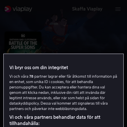
Skaffa Viaplay
Vi bryr oss om din integritet
Vi och våra
78
partner lagrar eller får åtkomst till information på
en enhet, som unika ID i cookies, för att behandla
personuppgifter. Du kan acceptera eller hantera dina val
genom att klicka nedan, inklusive din rätt att invända där
legitimt intresse används, eller när som helst på sidan för
Batman and Superman: Battle of the
dataskyddspolicy. Dessa val kommer att signaleras till våra
Super Sons
partners och påverkar inte webbläsningsdata.
Vi och våra partners behandlar data för att
6.8
Action
Animation
2022
1 h 16 min
11 år
tillhandahålla:
HD